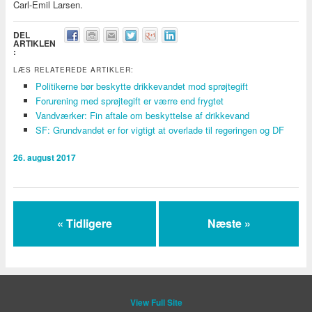
Carl-Emil Larsen.
DEL
ARTIKLEN
:
LÆS RELATEREDE ARTIKLER:
Politikerne bør beskytte drikkevandet mod sprøjtegift
Forurening med sprøjtegift er værre end frygtet
Vandværker: Fin aftale om beskyttelse af drikkevand
SF: Grundvandet er for vigtigt at overlade til regeringen og DF
26. august 2017
« Tidligere
Næste »
View Full Site