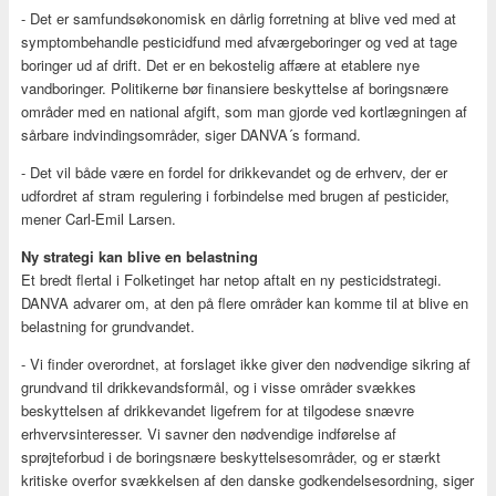
- Det er samfundsøkonomisk en dårlig forretning at blive ved med at
symptombehandle pesticidfund med afværgeboringer og ved at tage
boringer ud af drift. Det er en bekostelig affære at etablere nye
vandboringer. Politikerne bør finansiere beskyttelse af boringsnære
områder med en national afgift, som man gjorde ved kortlægningen af
sårbare indvindingsområder, siger DANVA´s formand.
- Det vil både være en fordel for drikkevandet og de erhverv, der er
udfordret af stram regulering i forbindelse med brugen af pesticider,
mener Carl-Emil Larsen.
Ny strategi kan blive en belastning
Et bredt flertal i Folketinget har netop aftalt en ny pesticidstrategi.
DANVA advarer om, at den på flere områder kan komme til at blive en
belastning for grundvandet.
- Vi finder overordnet, at forslaget ikke giver den nødvendige sikring af
grundvand til drikkevandsformål, og i visse områder svækkes
beskyttelsen af drikkevandet ligefrem for at tilgodese snævre
erhvervsinteresser. Vi savner den nødvendige indførelse af
sprøjteforbud i de boringsnære beskyttelsesområder, og er stærkt
kritiske overfor svækkelsen af den danske godkendelsesordning, siger