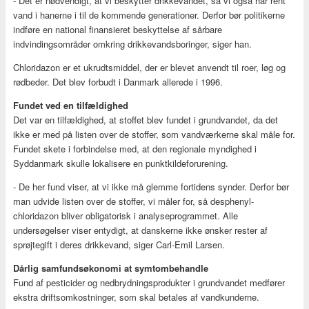
- Det er nødvendigt, at vi beskytter drikkevandet, så vi også har rent
vand i hanerne i til de kommende generationer. Derfor bør politikerne
indføre en national finansieret beskyttelse af sårbare
indvindingsområder omkring drikkevandsboringer, siger han.
Chloridazon er et ukrudtsmiddel, der er blevet anvendt til roer, løg og
rødbeder. Det blev forbudt i Danmark allerede i 1996.
Fundet ved en tilfældighed
Det var en tilfældighed, at stoffet blev fundet i grundvandet, da det
ikke er med på listen over de stoffer, som vandværkerne skal måle for.
Fundet skete i forbindelse med, at den regionale myndighed i
Syddanmark skulle lokalisere en punktkildeforurening.
- De her fund viser, at vi ikke må glemme fortidens synder. Derfor bør
man udvide listen over de stoffer, vi måler for, så desphenyl-
chloridazon bliver obligatorisk i analyseprogrammet. Alle
undersøgelser viser entydigt, at danskerne ikke ønsker rester af
sprøjtegift i deres drikkevand, siger Carl-Emil Larsen.
Dårlig samfundsøkonomi at symtombehandle
Fund af pesticider og nedbrydningsprodukter i grundvandet medfører
ekstra driftsomkostninger, som skal betales af vandkunderne.