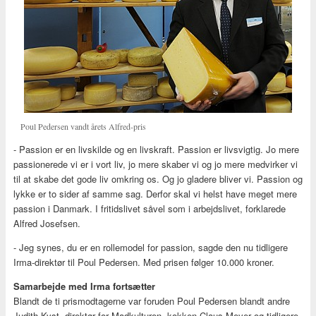
Poul Pedersen vandt årets Alfred-pris
- Passion er en livskilde og en livskraft. Passion er livsvigtig. Jo mere
passionerede vi er i vort liv, jo mere skaber vi og jo mere medvirker vi
til at skabe det gode liv omkring os. Og jo gladere bliver vi. Passion og
lykke er to sider af samme sag. Derfor skal vi helst have meget mere
passion i Danmark. I fritidslivet såvel som i arbejdslivet, forklarede
Alfred Josefsen.
- Jeg synes, du er en rollemodel for passion, sagde den nu tidligere
Irma-direktør til Poul Pedersen. Med prisen følger 10.000 kroner.
Samarbejde med Irma fortsætter
Blandt de ti prismodtagerne var foruden Poul Pedersen blandt andre
Judith Kyst, direktør for Madkulturen, kokken Claus Meyer og tidligere