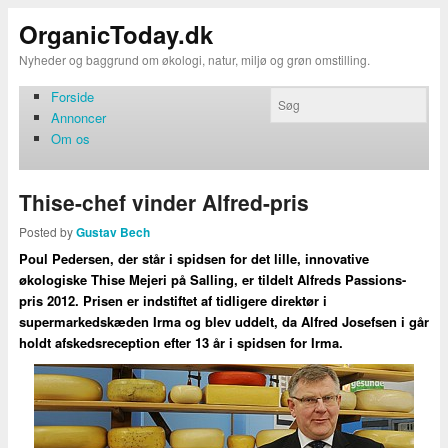
OrganicToday.dk
Nyheder og baggrund om økologi, natur, miljø og grøn omstilling.
Forside
Annoncer
Om os
Thise-chef vinder Alfred-pris
Posted by
Gustav Bech
Poul Pedersen, der står i spidsen for det lille, innovative
økologiske Thise Mejeri på Salling, er tildelt Alfreds Passions-
pris 2012. Prisen er indstiftet af tidligere direktør i
supermarkedskæden Irma og blev uddelt, da Alfred Josefsen i går
holdt afskedsreception efter 13 år i spidsen for Irma.