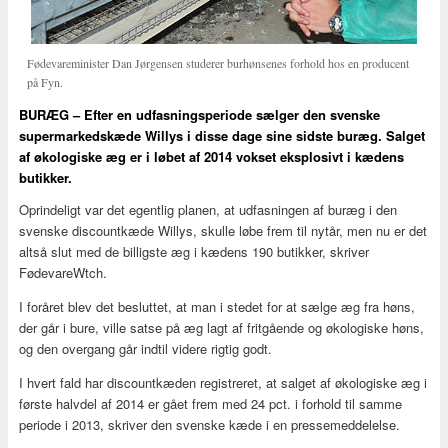
Fødevareminister Dan Jørgensen studerer burhønsenes forhold hos en producent
på Fyn.
BURÆG – Efter en udfasningsperiode sælger den svenske
supermarkedskæde Willys i disse dage sine sidste buræg. Salget
af økologiske æg er i løbet af 2014 vokset eksplosivt i kædens
butikker.
Oprindeligt var det egentlig planen, at udfasningen af buræg i den
svenske discountkæde Willys, skulle løbe frem til nytår, men nu er det
altså slut med de billigste æg i kædens 190 butikker, skriver
FødevareWtch.
I foråret blev det besluttet, at man i stedet for at sælge æg fra høns,
der går i bure, ville satse på æg lagt af fritgående og økologiske høns,
og den overgang går indtil videre rigtig godt.
I hvert fald har discountkæden registreret, at salget af økologiske æg i
første halvdel af 2014 er gået frem med 24 pct. i forhold til samme
periode i 2013, skriver den svenske kæde i en pressemeddelelse.