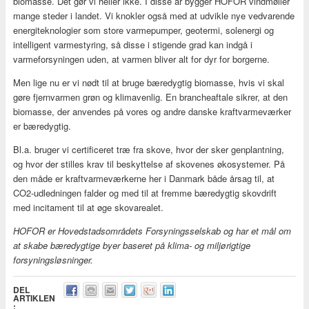
biomasse. Det gør vi heller ikke. I disse år bygger HOFOR vindmøller
mange steder i landet. Vi knokler også med at udvikle nye vedvarende
energiteknologier som store varmepumper, geotermi, solenergi og
intelligent varmestyring, så disse i stigende grad kan indgå i
varmeforsyningen uden, at varmen bliver alt for dyr for borgerne.
Men lige nu er vi nødt til at bruge bæredygtig biomasse, hvis vi skal
gøre fjernvarmen grøn og klimavenlig. En brancheaftale sikrer, at den
biomasse, der anvendes på vores og andre danske kraftvarmeværker
er bæredygtig.
Bl.a. bruger vi certificeret træ fra skove, hvor der sker genplantning,
og hvor der stilles krav til beskyttelse af skovenes økosystemer. På
den måde er kraftvarmeværkerne her i Danmark både årsag til, at
CO2-udledningen falder og med til at fremme bæredygtig skovdrift
med incitament til at øge skovarealet.
HOFOR er Hovedstadsområdets Forsyningsselskab og har et mål om
at skabe bæredygtige byer baseret på klima- og miljørigtige
forsyningsløsninger.
DEL
ARTIKLEN
: