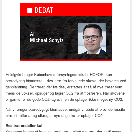
Heldigvis bruger Københavns forsyningsselskab, HOFOR, kun
bæredygtig biomasse – dvs. træ fra forvaltede skove, der bevares ved
genplantning. De træer, der fældes, erstattes altså af nye træer som,
mens de vokser, opsuger og lagrer CO2 fra atmosfæren. Når skovene
er gamle, er de gode CO2-lagre, men de optager ikke meget ny CO2.
Når vi bruger bæredygtigt biomasse, undgår vi både at brænde fossile
brændstoffer af og sikrer, at nye unge træer optager CO2.
Resttræ erstatter kul
Ydermere bruger vi kun lavværdi-træ – altså det træ, der er til overs,