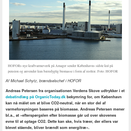
HOFORs nye kraftvarmeværk på Amager sender Københavns sidste kul på
pension og anvender kun bæredygtig biomasse i form af resttræ. Foto: HOFOR
Af Michael Schytz, brændselschef i HOFOR
Andreas Petersen fra organisationen Verdens Skove udtrykker i et
debatindlæg på OrganicToday.dk
bekymring for, om København
kan nå målet om at blive CO2-neutral, når en stor del af
varmeforsyningen baseres på biomasse. Andreas Petersen mener
bl.a., at »efterspørgslen efter biomasse går ud over skovenes
evne til at optage CO2. Dette kan ske, hvis træer, der ellers var
blevet stående, bliver brændt som energitræ«.