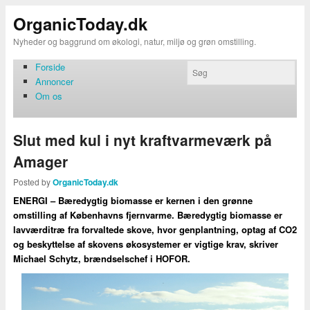
OrganicToday.dk
Nyheder og baggrund om økologi, natur, miljø og grøn omstilling.
Forside
Annoncer
Om os
Slut med kul i nyt kraftvarmeværk på
Amager
Posted by
OrganicToday.dk
ENERGI – Bæredygtig biomasse er kernen i den grønne
omstilling af Københavns fjernvarme. Bæredygtig biomasse er
lavværditræ fra forvaltede skove, hvor genplantning, optag af CO2
og beskyttelse af skovens økosystemer er vigtige krav, skriver
Michael Schytz, brændselschef i HOFOR.