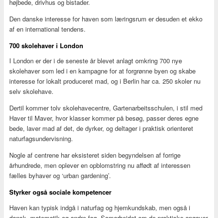
højbede, drivhus og bistader.
Den danske interesse for haven som læringsrum er desuden et ekko
af en international tendens.
700 skolehaver i London
I London er der i de seneste år blevet anlagt omkring 700 nye
skolehaver som led i en kampagne for at forgrønne byen og skabe
interesse for lokalt produceret mad, og i Berlin har ca. 250 skoler nu
selv skolehave.
Dertil kommer tolv skolehavecentre, Gartenarbeitsschulen, i stil med
Haver til Maver, hvor klasser kommer på besøg, passer deres egne
bede, laver mad af det, de dyrker, og deltager i praktisk orienteret
naturfagsundervisning.
Nogle af centrene har eksisteret siden begyndelsen af forrige
århundrede, men oplever en opblomstring nu affødt af interessen
fælles byhaver og ‘urban gardening’.
Styrker også sociale kompetencer
Haven kan typisk indgå i naturfag og hjemkundskab, men også i
dansk, matematik og andre fag. Samarbejdet om de praktiske opgaver