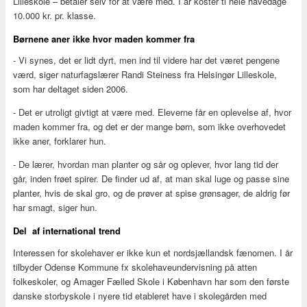
Lilleskole – betaler selv for at være med. I år koster ti hele havedage
10.000 kr. pr. klasse.
Børnene aner ikke hvor maden kommer fra
- Vi synes, det er lidt dyrt, men ind til videre har det været pengene
værd, siger naturfagslærer Randi Steiness fra Helsingør Lilleskole,
som har deltaget siden 2006.
- Det er utroligt givtigt at være med. Eleverne får en oplevelse af, hvor
maden kommer fra, og det er der mange børn, som ikke overhovedet
ikke aner, forklarer hun.
- De lærer, hvordan man planter og sår og oplever, hvor lang tid der
går, inden frøet spirer. De finder ud af, at man skal luge og passe sine
planter, hvis de skal gro, og de prøver at spise grønsager, de aldrig før
har smagt, siger hun.
Del af international trend
Interessen for skolehaver er ikke kun et nordsjællandsk fænomen. I år
tilbyder Odense Kommune fx skolehaveundervisning på atten
folkeskoler, og Amager Fælled Skole i København har som den første
danske storbyskole i nyere tid etableret have i skolegården med