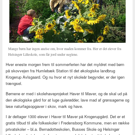
Mange børn har ingen anelse om, hvor maden kommer fra. Her er det elever fra
Helsingør Lilleskole, som får jord under neglene.
Hver eneste morgen frem til sommerferien har det myldret med børn
på skovvejen fra Humlebæk Station til det økologiske landbrug
Krogerup Avlsgaard. Og nu hvor et nyt skoleår begynder, er der igen
trængsel.
Børnene er med i skolehaveprojeket Haver til Maver, og de skal ud på
den økologiske gård for at luge gulerødder, lave mad af grønsagerne og
løse naturfagsopgaver i skov, mark og have.
I år deltager 1300 elever i Haver til Maver på Krogerupgård. Det er et
gratis tilbud til alle folkeskoler i Fredensborg Kommune, men en række
privatskoler – bl.a. Bernadotteskolen, Busses Skole og Helsingør