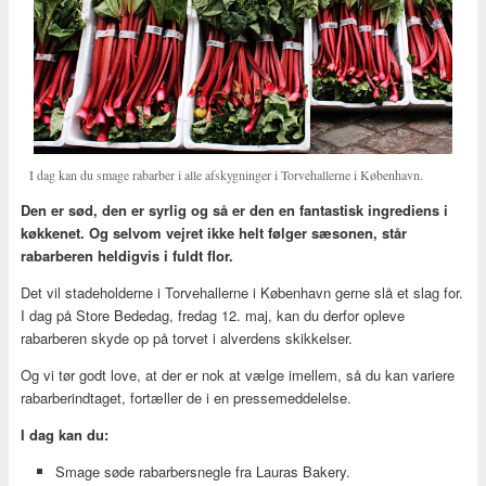
I dag kan du smage rabarber i alle afskygninger i Torvehallerne i København.
Den er sød, den er syrlig og så er den en fantastisk ingrediens i
køkkenet. Og selvom vejret ikke helt følger sæsonen, står
rabarberen heldigvis i fuldt flor.
Det vil stadeholderne i Torvehallerne i København gerne slå et slag for.
I dag på Store Bededag, fredag 12. maj, kan du derfor opleve
rabarberen skyde op på torvet i alverdens skikkelser.
Og vi tør godt love, at der er nok at vælge imellem, så du kan variere
rabarberindtaget, fortæller de i en pressemeddelelse.
I dag kan du:
Smage søde rabarbersnegle fra Lauras Bakery.