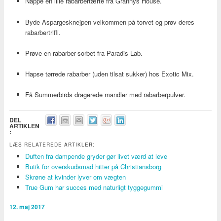
Nappe en lille rabarbertærte fra Grannys House.
Byde Aspargesknejpen velkommen på torvet og prøv deres
rabarbertrifli.
Prøve en rabarber-sorbet fra Paradis Lab.
Hapse tørrede rabarber (uden tilsat sukker) hos Exotic Mix.
Få Summerbirds dragerede mandler med rabarberpulver.
DEL
ARTIKLEN
:
LÆS RELATEREDE ARTIKLER:
Duften fra dampende gryder gør livet værd at leve
Butik for overskudsmad hitter på Christiansborg
Skrøne at kvinder lyver om vægten
True Gum har succes med naturligt tyggegummi
12. maj 2017