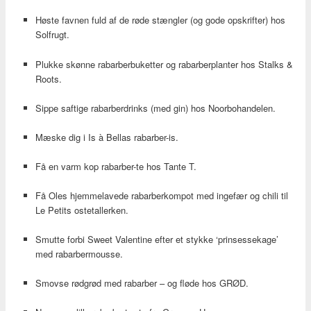
Høste favnen fuld af de røde stængler (og gode opskrifter) hos
Solfrugt.
Plukke skønne rabarberbuketter og rabarberplanter hos Stalks &
Roots.
Sippe saftige rabarberdrinks (med gin) hos Noorbohandelen.
Mæske dig i Is à Bellas rabarber-is.
Få en varm kop rabarber-te hos Tante T.
Få Oles hjemmelavede rabarberkompot med ingefær og chili til
Le Petits ostetallerken.
Smutte forbi Sweet Valentine efter et stykke ‘prinsessekage’
med rabarbermousse.
Smovse rødgrød med rabarber – og fløde hos GRØD.