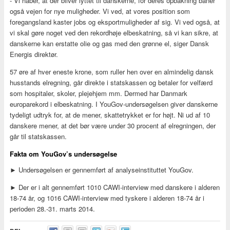
- Vi håber, at der bliver lyttet til danskerne, for deres opbakning baner
også vejen for nye muligheder. Vi ved, at vores position som
foregangsland kaster jobs og eksportmuligheder af sig. Vi ved også, at
vi skal gøre noget ved den rekordhøje elbeskatning, så vi kan sikre, at
danskerne kan erstatte olie og gas med den grønne el, siger Dansk
Energis direktør.
57 øre af hver eneste krone, som ruller hen over en almindelig dansk
husstands elregning, går direkte i statskassen og betaler for velfærd
som hospitaler, skoler, plejehjem mm. Dermed har Danmark
europarekord i elbeskatning. I YouGov-undersøgelsen giver danskerne
tydeligt udtryk for, at de mener, skattetrykket er for højt. Ni ud af 10
danskere mener, at det bør være under 30 procent af elregningen, der
går til statskassen.
Fakta om YouGov’s undersøgelse
► Undersøgelsen er gennemført af analyseinstituttet YouGov.
► Der er i alt gennemført 1010 CAWI-interview med danskere i alderen
18-74 år, og 1016 CAWI-interview med tyskere i alderen 18-74 år i
perioden 28.-31. marts 2014.