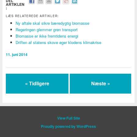
DEL
ARTIKLEN
:
LÆS RELATEREDE ARTIKLER:
Ny aftale skal sikre bæredygtig biomasse
Regeringen glemmer grøn transport
Biomasse er ikke fremtidens energi
Driften af statens skove øger klodens klimakrise
11. juni 2014
« Tidligere
Næste »
View Full Site
Proudly powered by WordPress