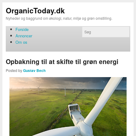
OrganicToday.dk
Nyheder og baggrund om økologi, natur, miljø og grøn omstilling.
Forside
Annoncer
Om os
Opbakning til at skifte til grøn energi
Posted by
Gustav Bech