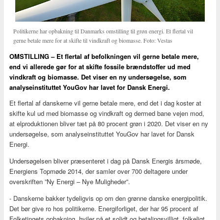
Politikerne har opbakning til Danmarks omstilling til grøn energi. Et flertal vil
gerne betale mere for at skifte til vindkraft og biomasse. Foto: Vestas
OMSTILLING – Et flertal af befolkningen vil gerne betale mere,
end vi allerede gør for at skifte fossile brændstoffer ud med
vindkraft og biomasse. Det viser en ny undersøgelse, som
analyseinstituttet YouGov har lavet for Dansk Energi.
Et flertal af danskerne vil gerne betale mere, end det i dag koster at
skifte kul ud med biomasse og vindkraft og dermed bane vejen mod,
at elproduktionen bliver tæt på 80 procent grøn i 2020. Det viser en ny
undersøgelse, som analyseinstituttet YouGov har lavet for Dansk
Energi.
Undersøgelsen bliver præsenteret i dag på Dansk Energis årsmøde,
Energiens Topmøde 2014, der samler over 700 deltagere under
overskriften ”Ny Energi – Nye Muligheder”.
- Danskerne bakker tydeligvis op om den grønne danske energipolitik.
Det bør give ro hos politikerne. Energiforliget, der har 95 procent af
Folketingets opbakning, hviler på et solidt og betalingsvilligt, folkeligt