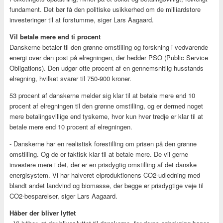
fundament. Det bør få den politiske usikkerhed om de milliardstore
investeringer til at forstumme, siger Lars Aagaard.
Vil betale mere end ti procent
Danskerne betaler til den grønne omstilling og forskning i vedvarende
energi over den post på elregningen, der hedder PSO (Public Service
Obligations). Den udgør otte procent af en gennemsnitlig husstands
elregning, hvilket svarer til 750-900 kroner.
53 procent af danskerne melder sig klar til at betale mere end 10
procent af elregningen til den grønne omstilling, og er dermed noget
mere betalingsvillige end tyskerne, hvor kun hver tredje er klar til at
betale mere end 10 procent af elregningen.
- Danskerne har en realistisk forestilling om prisen på den grønne
omstilling. Og de er faktisk klar til at betale mere. De vil gerne
investere mere i det, der er en prisdygtig omstilling af det danske
energisystem. Vi har halveret elproduktionens CO2-udledning med
blandt andet landvind og biomasse, der begge er prisdygtige veje til
CO2-besparelser, siger Lars Aagaard.
Håber der bliver lyttet