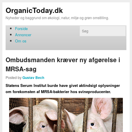
OrganicToday.dk
Nyheder og baggrund om økologi, natur, miljø og grøn omstilling.
Forside
Annoncer
Om os
Ombudsmanden kræver ny afgørelse i
MRSA-sag
Posted by
Gustav Bech
Statens Serum Institut burde have givet aktindsigt oplysninger
om forekomsten af MRSA-bakterier hos svineproducenter.