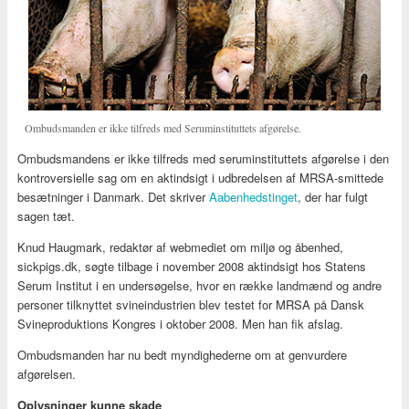
Ombudsmanden er ikke tilfreds med Seruminstituttets afgørelse.
Ombudsmandens er ikke tilfreds med seruminstituttets afgørelse i den
kontroversielle sag om en aktindsigt i udbredelsen af MRSA-smittede
besætninger i Danmark. Det skriver
Aabenhedstinget
, der har fulgt
sagen tæt.
Knud Haugmark, redaktør af webmediet om miljø og åbenhed,
sickpigs.dk, søgte tilbage i november 2008 aktindsigt hos Statens
Serum Institut i en undersøgelse, hvor en række landmænd og andre
personer tilknyttet svineindustrien blev testet for MRSA på Dansk
Svineproduktions Kongres i oktober 2008. Men han fik afslag.
Ombudsmanden har nu bedt myndighederne om at genvurdere
afgørelsen.
Oplysninger kunne skade