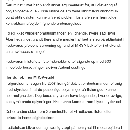
Seruminstituttet har blandt andet argumenteret for, at udlevering af
oplysningerne ville kunne skade de smittede landmænd økonomisk,
og at aktindsigten kunne blive et problem for styrelsens fremtidige
kontraktsamarbejde i lignende undersøgelser.
I øjeblikket vurderer ombudsmanden en lignende, nyere sag, hvor
Åbenhedstinget blandt flere andre medier har fået afslag på aktindsigt i
Fødevarestyrelsens screening og fund af MRSA-bakterier i et ukendt
antal svinebesætninger.
Fødevareministeriets liste indeholder efter sigende op mod 500
inficerede besætninger, skriver Aabenhedstinget.
Har du job i en MRSA-stald
I afgørelsen af sagen fra 2008 fremgår det, at ombudsmanden er enig
med styrelsen i, at de personlige oplysninger på listen godt kunne
hemmeligholdes. Dog burde styrelsen have begrundet, hvorfor øvrige,
anonymiserede oplysninger ikke kunne komme frem i lyset, lyder det.
Det er endnu uklart, om Seruminstituttet vil udlevere listen eller
fortsætte hemmeligholdelsen.
I udtalelsen bliver der lagt særlig vægt på hensynet til medarbejdere i