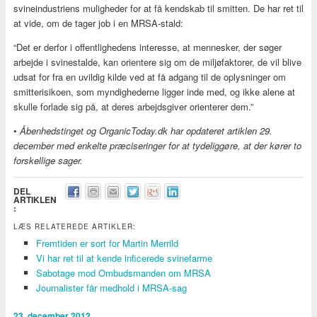
svineindustriens muligheder for at få kendskab til smitten. De har ret til
at vide, om de tager job i en MRSA-stald:
“Det er derfor i offentlighedens interesse, at mennesker, der søger
arbejde i svinestalde, kan orientere sig om de miljøfaktorer, de vil blive
udsat for fra en uvildig kilde ved at få adgang til de oplysninger om
smitterisikoen, som myndighederne ligger inde med, og ikke alene at
skulle forlade sig på, at deres arbejdsgiver orienterer dem.”
•
Åbenhedstinget og OrganicToday.dk har opdateret artiklen 29.
december med enkelte præciseringer for at tydeliggøre, at der kører to
forskellige sager.
DEL
ARTIKLEN
:
LÆS RELATEREDE ARTIKLER:
Fremtiden er sort for Martin Merrild
Vi har ret til at kende inficerede svinefarme
Sabotage mod Ombudsmanden om MRSA
Journalister får medhold i MRSA-sag
23. december 2012