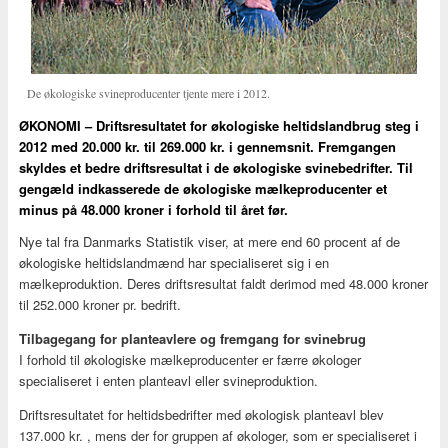
De økologiske svineproducenter tjente mere i 2012.
ØKONOMI – Driftsresultatet for økologiske heltidslandbrug steg i
2012 med 20.000 kr. til 269.000 kr. i gennemsnit. Fremgangen
skyldes et bedre driftsresultat i de økologiske svinebedrifter. Til
gengæld indkasserede de økologiske mælkeproducenter et
minus på 48.000 kroner i forhold til året før.
Nye tal fra Danmarks Statistik viser, at mere end 60 procent af de
økologiske heltidslandmænd har specialiseret sig i en
mælkeproduktion. Deres driftsresultat faldt derimod med 48.000 kroner
til 252.000 kroner pr. bedrift.
Tilbagegang for planteavlere og fremgang for svinebrug
I forhold til økologiske mælkeproducenter er færre økologer
specialiseret i enten planteavl eller svineproduktion.
Driftsresultatet for heltidsbedrifter med økologisk planteavl blev
137.000 kr. , mens der for gruppen af økologer, som er specialiseret i