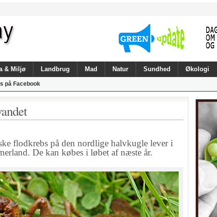
a & Miljø
Landbrug
Mad
Natur
Sundhed
Økologi
s på Facebook
vandet
 flodkrebs på den nordlige halvkugle lever i
land. De kan købes i løbet af næste år.