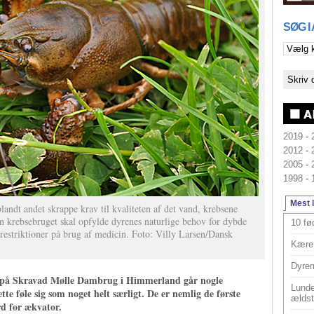
SØG I
2019
-
2012
-
2005
-
1998
-
Mest 
blandt andet skrappe krav til kvaliteten af det vand, krebsene
an krebsebruget skal opfylde dyrenes naturlige behov for dybde
10 fø
estriktioner på brug af medicin. Foto: Villy Larsen/Dansk
Kære 
Dyrem
på Skravad Mølle Dambrug i Himmerland går nogle
Lunde
e føle sig som noget helt særligt. De er nemlig de første
ældst
rd for ækvator.