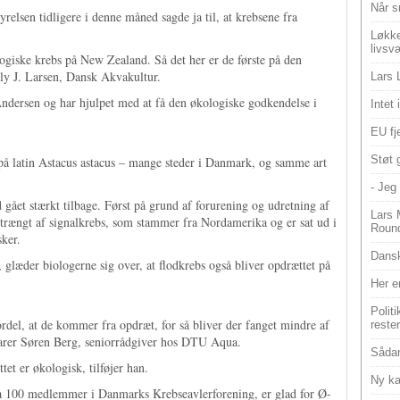
Når s
relsen tidligere i denne måned sagde ja til, at krebsene fra
Løkke
livsv
logiske krebs på New Zealand. Så det her er de første på den
lly J. Larsen, Dansk Akvakultur.
Lars 
ndersen og har hjulpet med at få den økologiske godkendelse i
Intet
EU fje
Støt 
– på latin Astacus astacus – mange steder i Danmark, og samme art
- Jeg 
 gået stærkt tilbage. Først på grund af forurening og udretning af
Lars 
ortrængt af signalkrebs, som stammer fra Nordamerika og er sat ud i
Roun
ker.
Dansk
, glæder biologerne sig over, at flodkrebs også bliver opdrættet på
Her e
Polit
fordel, at de kommer fra opdræt, for så bliver der fanget mindre af
reste
klarer Søren Berg, seniorrådgiver hos DTU Aqua.
Sådan
tet er økologisk, tilføjer han.
Ny ka
ka 100 medlemmer i Danmarks Krebseavlerforening, er glad for Ø-