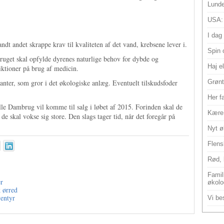
Lunde
USA:
I dag
andt andet skrappe krav til kvaliteten af det vand, krebsene lever i.
Spin 
ruget skal opfylde dyrenes naturlige behov for dybde og
Haj e
ktioner på brug af medicin.
anter, som gror i det økologiske anlæg. Eventuelt tilskudsfoder
Grønt
Her f
le Dambrug vil komme til salg i løbet af 2015. Forinden skal de
Kære 
de skal vokse sig store. Den slags tager tid, når det foregår på
Nyt ø
Flens
Rød, 
Famili
r
økolo
 ørred
ventyr
Vi bes