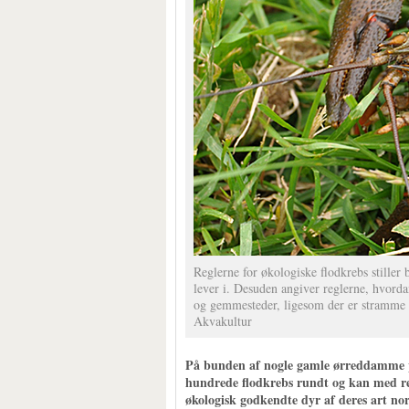
Reglerne for økologiske flodkrebs stiller 
lever i. Desuden angiver reglerne, hvord
og gemmesteder, ligesom der er stramme r
Akvakultur
På bunden af nogle gamle ørreddamme 
hundrede flodkrebs rundt og kan med rett
økologisk godkendte dyr af deres art no