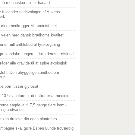
må mennesker spiller hasard
 fuldender nedrivningen af Aukens
ærk
Løkke nedlægger Miljøministeriet
 i vejen med dansk brødkorns kvalitet
rner milliardtilskud til tyrefægtning
grønlandske fangere – køb deres sælskind
råder alle gravide til at spise økologisk
Muhl: Den uhyggelige sandhed om
dup
e børn tisser glyfosat
r 137 svinefarme, der strutter af medicin
ikerne sagde ja til 7,5 gange flere kemi-
r i grundvandet
 kan du lave din egen plantefars
mpagne skal gøre Esben Lunde troværdig