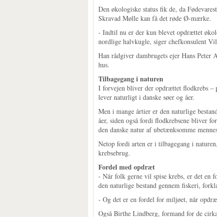
Den økologiske status fik de, da Fødevaresty
Skravad Mølle kan få det røde Ø-mærke.
- Indtil nu er der kun blevet opdrættet øko
nordlige halvkugle, siger chefkonsulent Vi
Han rådgiver dambrugets ejer Hans Peter A
hus.
Tilbagegang i naturen
I forvejen bliver der opdrættet flodkrebs 
lever naturligt i danske søer og åer.
Men i mange årtier er den naturlige bestand
åer, siden også fordi flodkrebsene bliver f
den danske natur af ubetænksomme mennes
Netop fordi arten er i tilbagegang i naturen
krebsebrug.
Fordel med opdræt
- Når folk gerne vil spise krebs, er det en 
den naturlige bestand gennem fiskeri, for
- Og det er en fordel for miljøet, når opdræt
Også Birthe Lindberg, formand for de cir