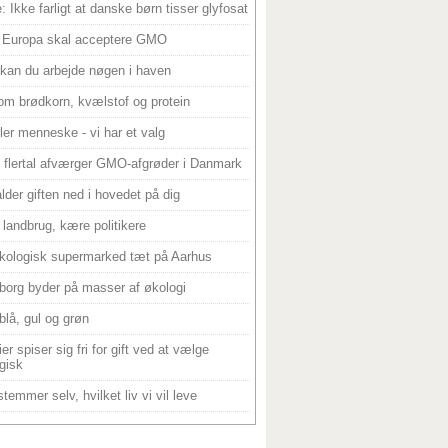
: Ikke farligt at danske børn tisser glyfosat
 Europa skal acceptere GMO
 kan du arbejde nøgen i haven
om brødkorn, kvælstof og protein
ller menneske - vi har et valg
 flertal afværger GMO-afgrøder i Danmark
alder giften ned i hovedet på dig
landbrug, kære politikere
kologisk supermarked tæt på Aarhus
borg byder på masser af økologi
blå, gul og grøn
er spiser sig fri for gift ved at vælge
gisk
temmer selv, hvilket liv vi vil leve