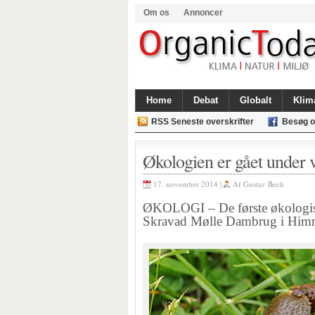
Om os
Annoncer
Home
Debat
Globalt
Klim
RSS Seneste overskrifter
Besøg o
Økologien er gået under 
17. november 2014 |
Af
Gustav Bech
ØKOLOGI – De første økologiske
Skravad Mølle Dambrug i Himmer