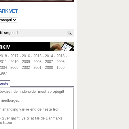
 ARKIVET
2018
-
2017
-
2016
-
2015
-
2014
-
2013
-
2011
-
2010
-
2009
-
2008
-
2007
-
2006
-
2004
-
2003
-
2002
-
2001
-
2000
-
1999
-
1997
læste
devarer, der indeholder mest sprøjtegift
medborger...
ishandling værre end de fleste tror
 giver grønt lys til at fælde Danmarks
e træer