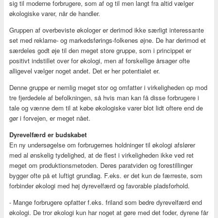
sig til moderne forbrugere, som af og til men langt fra altid vælger
økologiske varer, når de handler.
Gruppen af overbeviste økologer er derimod ikke særligt interessante
set med reklame- og markedsførings-folkenes øjne. De har derimod et
særdeles godt øje til den meget store gruppe, som i princippet er
positivt indstillet over for økologi, men af forskellige årsager ofte
alligevel vælger noget andet. Det er her potentialet er.
Denne gruppe er nemlig meget stor og omfatter i virkeligheden op mod
tre fjerdedele af befolkningen, så hvis man kan få disse forbrugere i
tale og vænne dem til at købe økologiske varer blot lidt oftere end de
gør i forvejen, er meget nået.
Dyrevelfærd er budskabet
En ny undersøgelse om forbrugernes holdninger til økologi afslører
med al ønskelig tydelighed, at de flest i virkeligheden ikke ved ret
meget om produktionsmetoden. Deres paratviden og forestillinger
bygger ofte på et luftigt grundlag. F.eks. er det kun de færreste, som
forbinder økologi med høj dyrevelfærd og favorable pladsforhold.
- Mange forbrugere opfatter f.eks. friland som bedre dyrevelfærd end
økologi. De tror økologi kun har noget at gøre med det foder, dyrene får