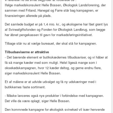
Ifølge markedskonsulent Helle Bossen, Økologisk Landsforening, der
sammen med Friland, Hanegal og Farre står bag kampagnen, er
finansieringen allerede på plads.
Det samlede budget er på 1,4 mio. kr., og økologerne har fået grønt lys
af Svineafgiftsfonden og Fonden for Økologisk Landbrug, som begge
har åbnet pengekassen til gavn for markedsføringsinitiativet.
Tilbage står nu at vælge bureauet, der skal stå for kampagnen.
Tilbudsaviserne er attraktive
- Det bærende element er butikskædernes tilbudsaviser, og vi håber at
få så mange kæder med som muligt. Helst ligeså mange som i
oksekødskampagnen, hvor 12 kæder deltog, og gerne endnu flere,
siger markedskonsulent Helle Bossen.
Et af målene er at udvide udvalget og få ny udskæringer med i
butikkernes faste sortiment.
- Måske lanceres også nye produkter i forbindelse med kampagnen.
Det ville da være oplagt, siger Helle Bossen.
Den kommnede kampagne for økologisk svinekød vil især henvende