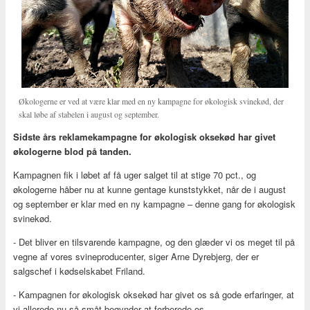
Økologerne er ved at være klar med en ny kampagne for økologisk svinekød, der
skal løbe af stabelen i august og september.
Sidste års reklamekampagne for økologisk oksekød har givet
økologerne blod på tanden.
Kampagnen fik i løbet af få uger salget til at stige 70 pct., og
økologerne håber nu at kunne gentage kunststykket, når de i august
og september er klar med en ny kampagne – denne gang for økologisk
svinekød.
- Det bliver en tilsvarende kampagne, og den glæder vi os meget til på
vegne af vores svineproducenter, siger Arne Dyrebjerg, der er
salgschef i kødselskabet Friland.
- Kampagnen for økologisk oksekød har givet os så gode erfaringer, at
vi allerede nu så småt begynder at forberede os .