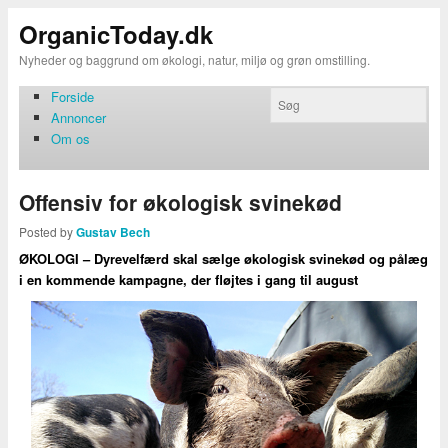
OrganicToday.dk
Nyheder og baggrund om økologi, natur, miljø og grøn omstilling.
Forside
Annoncer
Om os
Offensiv for økologisk svinekød
Posted by
Gustav Bech
ØKOLOGI – Dyrevelfærd skal sælge økologisk svinekød og pålæg
i en kommende kampagne, der fløjtes i gang til august