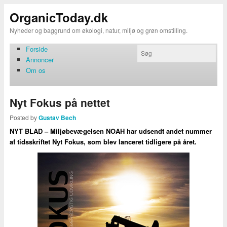
OrganicToday.dk
Nyheder og baggrund om økologi, natur, miljø og grøn omstilling.
Forside
Annoncer
Om os
Nyt Fokus på nettet
Posted by
Gustav Bech
NYT BLAD – Miljøbevægelsen NOAH har udsendt andet nummer
af tidsskriftet Nyt Fokus, som blev lanceret tidligere på året.