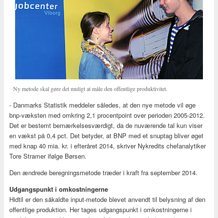
Ny metode skal gøre det muligt at måle den offentlige produktivitet.
- Danmarks Statistik meddeler således, at den nye metode vil øge
bnp-væksten med omkring 2,1 procentpoint over perioden 2005-2012.
Det er bestemt bemærkelsesværdigt, da de nuværende tal kun viser
en vækst på 0,4 pct. Det betyder, at BNP med et snuptag bliver øget
med knap 40 mia. kr. i efteråret 2014, skriver Nykredits chefanalytiker
Tore Stramer ifølge Børsen.
Den ændrede beregningsmetode træder i kraft fra september 2014.
Udgangspunkt i omkostningerne
Hidtil er den såkaldte input-metode blevet anvendt til belysning af den
offentlige produktion. Her tages udgangspunkt i omkostningerne i