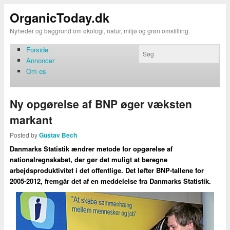
OrganicToday.dk
Nyheder og baggrund om økologi, natur, miljø og grøn omstilling.
Forside
Annoncer
Om os
Ny opgørelse af BNP øger væksten
markant
Posted by
Gustav Bech
Danmarks Statistik ændrer metode for opgørelse af
nationalregnskabet, der gør det muligt at beregne
arbejdsproduktivitet i det offentlige. Det løfter BNP-tallene for
2005-2012, fremgår det af en meddelelse fra Danmarks Statistik.