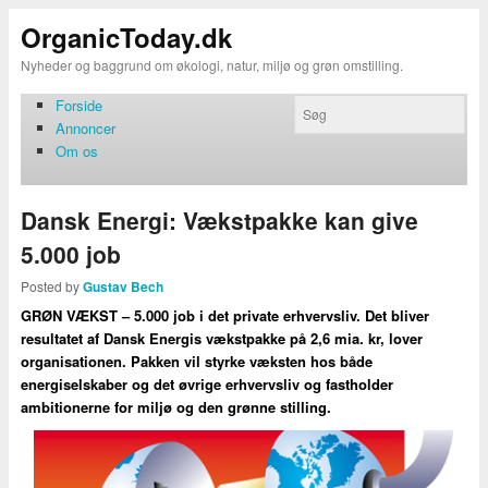
OrganicToday.dk
Nyheder og baggrund om økologi, natur, miljø og grøn omstilling.
Forside
Annoncer
Om os
Dansk Energi: Vækstpakke kan give
5.000 job
Posted by
Gustav Bech
GRØN VÆKST – 5.000 job i det private erhvervsliv. Det bliver
resultatet af Dansk Energis vækstpakke på 2,6 mia. kr, lover
organisationen. Pakken vil styrke væksten hos både
energiselskaber og det øvrige erhvervsliv og fastholder
ambitionerne for miljø og den grønne stilling.