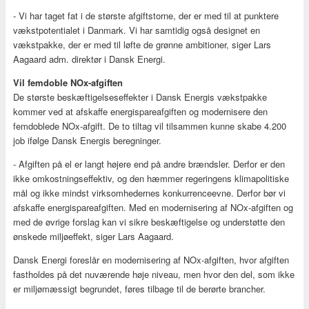
- Vi har taget fat i de største afgiftstorne, der er med til at punktere
vækstpotentialet i Danmark. Vi har samtidig også designet en
vækstpakke, der er med til løfte de grønne ambitioner, siger Lars
Aagaard adm. direktør i Dansk Energi.
Vil femdoble NOx-afgiften
De største beskæftigelseseffekter i Dansk Energis vækstpakke
kommer ved at afskaffe energispareafgiften og modernisere den
femdoblede NOx-afgift. De to tiltag vil tilsammen kunne skabe 4.200
job ifølge Dansk Energis beregninger.
- Afgiften på el er langt højere end på andre brændsler. Derfor er den
ikke omkostningseffektiv, og den hæmmer regeringens klimapolitiske
mål og ikke mindst virksomhedernes konkurrenceevne. Derfor bør vi
afskaffe energispareafgiften. Med en modernisering af NOx-afgiften og
med de øvrige forslag kan vi sikre beskæftigelse og understøtte den
ønskede miljøeffekt, siger Lars Aagaard.
Dansk Energi foreslår en modernisering af NOx-afgiften, hvor afgiften
fastholdes på det nuværende høje niveau, men hvor den del, som ikke
er miljømæssigt begrundet, føres tilbage til de berørte brancher.