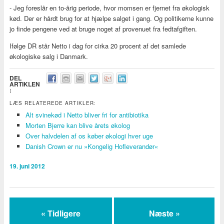
- Jeg foreslår en to-årig periode, hvor momsen er fjernet fra økologisk
kød. Der er hårdt brug for at hjælpe salget i gang. Og politikerne kunne
jo finde pengene ved at bruge noget af provenuet fra fedtafgiften.
Ifølge DR står Netto i dag for cirka 20 procent af det samlede
økologiske salg i Danmark.
DEL
ARTIKLEN
:
LÆS RELATEREDE ARTIKLER:
Alt svinekød i Netto bliver fri for antibiotika
Morten Bjerre kan blive årets økolog
Over halvdelen af os køber økologi hver uge
Danish Crown er nu »Kongelig Hofleverandør«
19. juni 2012
« Tidligere
Næste »