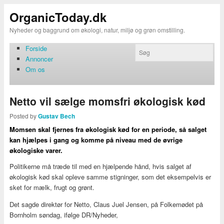
OrganicToday.dk
Nyheder og baggrund om økologi, natur, miljø og grøn omstilling.
Forside
Annoncer
Om os
Netto vil sælge momsfri økologisk kød
Posted by
Gustav Bech
Momsen skal fjernes fra økologisk kød for en periode, så salget
kan hjælpes i gang og komme på niveau med de øvrige
økologiske varer.
Politikerne må træde til med en hjælpende hånd, hvis salget af
økologisk kød skal opleve samme stigninger, som det eksempelvis er
sket for mælk, frugt og grønt.
Det sagde direktør for Netto, Claus Juel Jensen, på Folkemødet på
Bornholm søndag, ifølge DR/Nyheder,