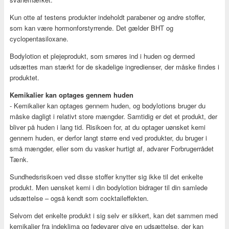
Kun otte af testens produkter indeholdt parabener og andre stoffer,
som kan være hormonforstyrrende. Det gælder BHT og
cyclopentasiloxane.
Bodylotion et plejeprodukt, som smøres ind i huden og dermed
udsættes man stærkt for de skadelige ingredienser, der måske findes i
produktet.
Kemikalier kan optages gennem huden
- Kemikalier kan optages gennem huden, og bodylotions bruger du
måske dagligt i relativt store mængder. Samtidig er det et produkt, der
bliver på huden i lang tid. Risikoen for, at du optager uønsket kemi
gennem huden, er derfor langt større end ved produkter, du bruger i
små mængder, eller som du vasker hurtigt af, advarer Forbrugerrådet
Tænk.
Sundhedsrisikoen ved disse stoffer knytter sig ikke til det enkelte
produkt. Men uønsket kemi i din bodylotion bidrager til din samlede
udsættelse – også kendt som cocktaileffekten.
Selvom det enkelte produkt i sig selv er sikkert, kan det sammen med
kemikalier fra indeklima og fødevarer give en udsættelse, der kan