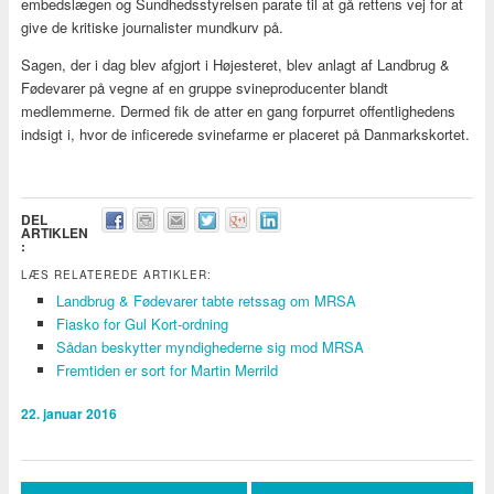
embedslægen og Sundhedsstyrelsen parate til at gå rettens vej for at
give de kritiske journalister mundkurv på.
Sagen, der i dag blev afgjort i Højesteret, blev anlagt af Landbrug &
Fødevarer på vegne af en gruppe svineproducenter blandt
medlemmerne. Dermed fik de atter en gang forpurret offentlighedens
indsigt i, hvor de inficerede svinefarme er placeret på Danmarkskortet.
DEL
ARTIKLEN
:
LÆS RELATEREDE ARTIKLER:
Landbrug & Fødevarer tabte retssag om MRSA
Fiasko for Gul Kort-ordning
Sådan beskytter myndighederne sig mod MRSA
Fremtiden er sort for Martin Merrild
22. januar 2016