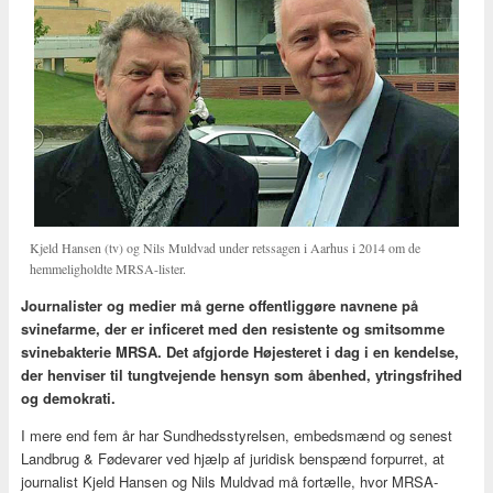
Kjeld Hansen (tv) og Nils Muldvad under retssagen i Aarhus i 2014 om de
hemmeligholdte MRSA-lister.
Journalister og medier må gerne offentliggøre navnene på
svinefarme, der er inficeret med den resistente og smitsomme
svinebakterie MRSA. Det afgjorde Højesteret i dag i en kendelse,
der henviser til tungtvejende hensyn som åbenhed, ytringsfrihed
og demokrati.
I mere end fem år har Sundhedsstyrelsen, embedsmænd og senest
Landbrug & Fødevarer ved hjælp af juridisk benspænd forpurret, at
journalist Kjeld Hansen og Nils Muldvad må fortælle, hvor MRSA-