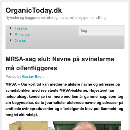
OrganicToday.dk
Nyheder og baggrund om økologi, natur, miljø og grøn omstilling.
Forside
Annoncer
Om os
MRSA-sag slut: Navne på svinefarme
må offentliggøres
Posted by
Gustav Bech
MRSA – Om kort tid kan medierne afsløre navne og adresser på
svinefabrikker med resistente MRSA-bakterier. Højesteret har
netop afsagt kendelse i en mere end fem år gammel sag, som tog
sin begyndelse, da to journalister afslørede navne og adresser på
smittede svineproducenter og efterfølgende blev politianmeldt og
nægtet aktindsigt.