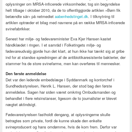
oplysninger om MRSA-inficerede virksomheder, tog sin begyndelse
helt tilbage i oktober 2010, da de to offentliggjorde artiklen »Børn fik
betændte sår« på netmediet
aabenhedstinget.dk
. I tilknytning til
artiklen optræder et bilag med navnene på en række MRSA-inficerede
svinefabrikker.
Senest har miljø- og fødevareminister Eva Kjer Hansen kastet
håndklædet i ringen. I et samråd i Folketingets miljø- og
fødevareudvalg gjorde hun det klart, at hun ikke har tænkt sig at gribe
ind for at standse spredningen af de antibiotikaresistente bakterier, der
stammer fra de store svinefarme, men kan overføres til mennesker.
Den første anmeldelse
Det var den ledende embedslæge i Syddanmark og kontorchef i
Sundhedsstyrelsen, Henrik L. Hansen, der stod bag den første
anmeldelse. Sagen har siden været omkring Ombudsmanden og
behandlet i flere retsinstanser, ligesom de to journalister er blevet
nægtet aktindsigt.
Fødevarestyrelsen fastholdt dengang, at oplysningerne skulle
betragtes som private, fordi de kunne skade den enkelte
svineproducent og hans omdømme, hvis de kom frem. Derfor var