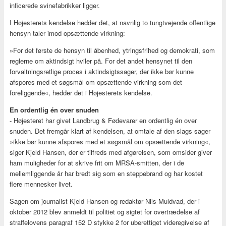
inficerede svinefabrikker ligger.
I Højesterets kendelse hedder det, at navnlig to tungtvejende offentlige
hensyn taler imod opsættende virkning:
»For det første de hensyn til åbenhed, ytringsfrihed og demokrati, som
reglerne om aktindsigt hviler på. For det andet hensynet til den
forvaltningsretlige proces i aktindsigtssager, der ikke bør kunne
afspores med et søgsmål om opsættende virkning som det
foreliggende«, hedder det i Højesterets kendelse.
En ordentlig én over snuden
- Højesteret har givet Landbrug & Fødevarer en ordentlig én over
snuden. Det fremgår klart af kendelsen, at omtale af den slags sager
»ikke bør kunne afspores med et søgsmål om opsættende virkning«,
siger Kjeld Hansen, der er tilfreds med afgørelsen, som omsider giver
ham muligheder for at skrive frit om MRSA-smitten, der i de
mellemliggende år har bredt sig som en steppebrand og har kostet
flere mennesker livet.
Sagen om journalist Kjeld Hansen og redaktør Nils Muldvad, der i
oktober 2012 blev anmeldt til politiet og sigtet for overtrædelse af
straffelovens paragraf 152 D stykke 2 for uberettiget videregivelse af