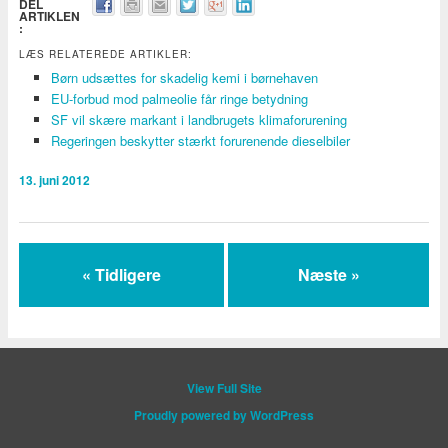
DEL
ARTIKLEN
:
LÆS RELATEREDE ARTIKLER:
Børn udsættes for skadelig kemi i børnehaven
EU-forbud mod palmeolie får ringe betydning
SF vil skære markant i landbrugets klimaforurening
Regeringen beskytter stærkt forurenende dieselbiler
13. juni 2012
« Tidligere
Næste »
View Full Site
Proudly powered by WordPress