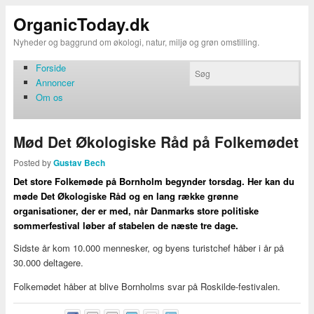
OrganicToday.dk
Nyheder og baggrund om økologi, natur, miljø og grøn omstilling.
Forside
Annoncer
Om os
Mød Det Økologiske Råd på Folkemødet
Posted by
Gustav Bech
Det store Folkemøde på Bornholm begynder torsdag. Her kan du
møde Det Økologiske Råd og en lang række grønne
organisationer, der er med, når Danmarks store politiske
sommerfestival løber af stabelen de næste tre dage.
Sidste år kom 10.000 mennesker, og byens turistchef håber i år på
30.000 deltagere.
Folkemødet håber at blive Bornholms svar på Roskilde-festivalen.