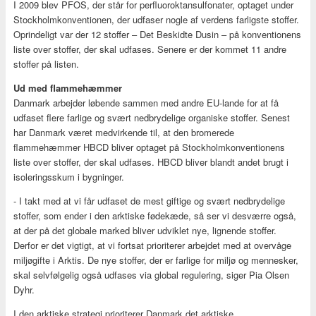
I 2009 blev PFOS, der står for perfluoroktansulfonater, optaget under
Stockholmkonventionen, der udfaser nogle af verdens farligste stoffer.
Oprindeligt var der 12 stoffer – Det Beskidte Dusin – på konventionens
liste over stoffer, der skal udfases. Senere er der kommet 11 andre
stoffer på listen.
Ud med flammehæmmer
Danmark arbejder løbende sammen med andre EU-lande for at få
udfaset flere farlige og svært nedbrydelige organiske stoffer. Senest
har Danmark været medvirkende til, at den bromerede
flammehæmmer HBCD bliver optaget på Stockholmkonventionens
liste over stoffer, der skal udfases. HBCD bliver blandt andet brugt i
isoleringsskum i bygninger.
- I takt med at vi får udfaset de mest giftige og svært nedbrydelige
stoffer, som ender i den arktiske fødekæde, så ser vi desværre også,
at der på det globale marked bliver udviklet nye, lignende stoffer.
Derfor er det vigtigt, at vi fortsat prioriterer arbejdet med at overvåge
miljøgifte i Arktis. De nye stoffer, der er farlige for miljø og mennesker,
skal selvfølgelig også udfases via global regulering, siger Pia Olsen
Dyhr.
I den arktiske strategi prioriterer Danmark det arktiske