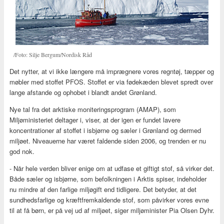
/Foto: Silje Bergum/Nordisk Råd
Det nytter, at vi ikke længere må imprægnere vores regntøj, tæpper og
møbler med stoffet PFOS. Stoffet er via fødekæden blevet spredt over
lange afstande og ophobet i blandt andet Grønland.
Nye tal fra det arktiske moniteringsprogram (AMAP), som
Miljøministeriet deltager i, viser, at der igen er fundet lavere
koncentrationer af stoffet i isbjørne og sæler i Grønland og dermed
miljøet. Niveauerne har været faldende siden 2006, og trenden er nu
god nok.
- Når hele verden bliver enige om at udfase et giftigt stof, så virker det.
Både sæler og isbjørne, som befolkningen i Arktis spiser, indeholder
nu mindre af den farlige miljøgift end tidligere. Det betyder, at det
sundhedsfarlige og kræftfremkaldende stof, som påvirker vores evne
til at få børn, er på vej ud af miljøet, siger miljøminister Pia Olsen Dyhr.