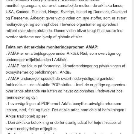
moniteringsprogram, der er et samarbejde mellem de arktiske lande,
USA, Canada, Rusland, Norge, Sverige, Island og Danmark, Grønland
og Færøerne. Arbejdet giver vigtig viden om nye stoffer, som er svært
nedbrydelige, og som ophobes i levende organismer og spredes i
miljøet over store afstande. Denne viden bliver brugt til at sætte ind
overfor stofferne ved hjælp af globale aftaler.
Fakta om det arktiske moniteringsprogram AMAP:
. AMAP er en arbejdsgruppe under Arktisk Råd, som overvåger og
undersøger miljøtilstanden i Arktisk.
. AMAP har fokus på forurening, klimaforandringer og påvirkningen af
økosystemer og befolkningen i Arktis.
. AMAP undersøger specielt de svært nedbrydelige, organiske
forbindelser – de såkaldte POP-stoffer – fordi de er giftige og spredes
over lange afstande via luften og havet og ophobes i fedtvævet hos
mennesker og dyr.
. I overvågningen af POP’erne i Arktis benyttes udvalgte arter som
isbjørn, sæl, fisk og fugle. Det er alle arter, som dele af befolkningen i
Arktis traditionelt spiser.
. Den arktiske befolkning er derfor særlig udsat for høje niveauer af
svært nedbrydelige miljøgifte.