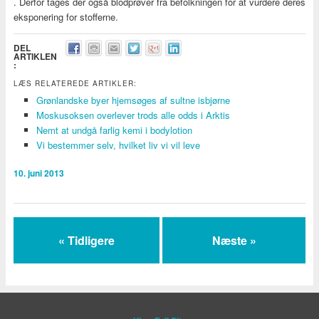
. Derfor tages der også blodprøver fra befolkningen for at vurdere deres
eksponering for stofferne.
DEL
ARTIKLEN
:
LÆS RELATEREDE ARTIKLER:
Grønlandske byer hjemsøges af sultne isbjørne
Moskusoksen overlever trods alle odds i Arktis
Nemt at undgå farlig kemi i bodylotion
Vi bestemmer selv, hvilket liv vi vil leve
10. juni 2013
« Tidligere
Næste »