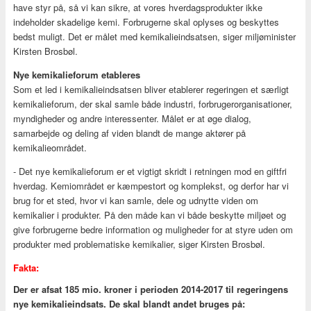
have styr på, så vi kan sikre, at vores hverdagsprodukter ikke
indeholder skadelige kemi. Forbrugerne skal oplyses og beskyttes
bedst muligt. Det er målet med kemikalieindsatsen, siger miljøminister
Kirsten Brosbøl.
Nye kemikalieforum etableres
Som et led i kemikalieindsatsen bliver etablerer regeringen et særligt
kemikalieforum, der skal samle både industri, forbrugerorganisationer,
myndigheder og andre interessenter. Målet er at øge dialog,
samarbejde og deling af viden blandt de mange aktører på
kemikalieområdet.
- Det nye kemikalieforum er et vigtigt skridt i retningen mod en giftfri
hverdag. Kemiområdet er kæmpestort og komplekst, og derfor har vi
brug for et sted, hvor vi kan samle, dele og udnytte viden om
kemikalier i produkter. På den måde kan vi både beskytte miljøet og
give forbrugerne bedre information og muligheder for at styre uden om
produkter med problematiske kemikalier, siger Kirsten Brosbøl.
Fakta:
Der er afsat 185 mio. kroner i perioden 2014-2017 til regeringens
nye kemikalieindsats. De skal blandt andet bruges på: