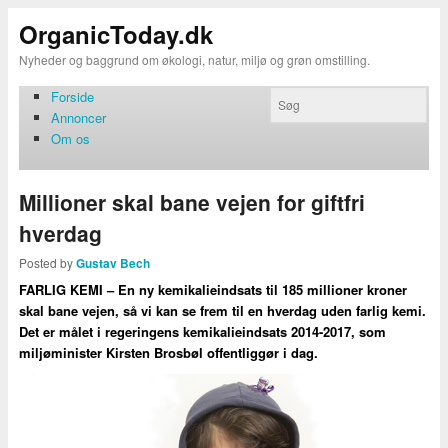
OrganicToday.dk
Nyheder og baggrund om økologi, natur, miljø og grøn omstilling.
Forside
Annoncer
Om os
Millioner skal bane vejen for giftfri
hverdag
Posted by
Gustav Bech
FARLIG KEMI – En ny kemikalieindsats til 185 millioner kroner
skal bane vejen, så vi kan se frem til en hverdag uden farlig kemi.
Det er målet i regeringens kemikalieindsats 2014-2017, som
miljøminister Kirsten Brosbøl offentliggør i dag.