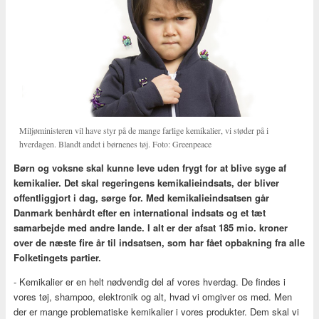
Miljøministeren vil have styr på de mange farlige kemikalier, vi støder på i
hverdagen. Blandt andet i børnenes tøj. Foto: Greenpeace
Børn og voksne skal kunne leve uden frygt for at blive syge af
kemikalier. Det skal regeringens kemikalieindsats, der bliver
offentliggjort i dag, sørge for. Med kemikalieindsatsen går
Danmark benhårdt efter en international indsats og et tæt
samarbejde med andre lande. I alt er der afsat 185 mio. kroner
over de næste fire år til indsatsen, som har fået opbakning fra alle
Folketingets partier.
- Kemikalier er en helt nødvendig del af vores hverdag. De findes i
vores tøj, shampoo, elektronik og alt, hvad vi omgiver os med. Men
der er mange problematiske kemikalier i vores produkter. Dem skal vi