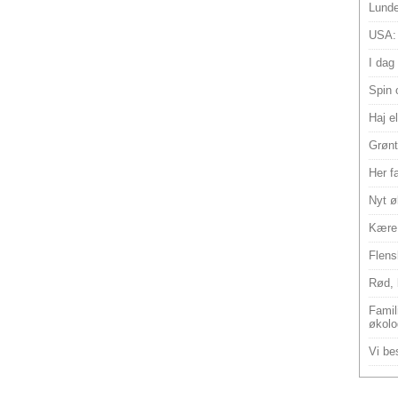
Lunde
USA:
I dag
Spin 
Haj e
Grønt
Her f
Nyt ø
Kære 
Flens
Rød, 
Famili
økolo
Vi bes