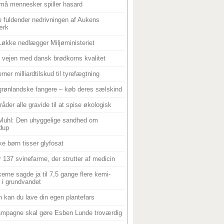
må mennesker spiller hasard
 fuldender nedrivningen af Aukens
ærk
Løkke nedlægger Miljøministeriet
 i vejen med dansk brødkorns kvalitet
rner milliardtilskud til tyrefægtning
grønlandske fangere – køb deres sælskind
råder alle gravide til at spise økologisk
Muhl: Den uhyggelige sandhed om
dup
e børn tisser glyfosat
r 137 svinefarme, der strutter af medicin
ikerne sagde ja til 7,5 gange flere kemi-
r i grundvandet
 kan du lave din egen plantefars
mpagne skal gøre Esben Lunde troværdig