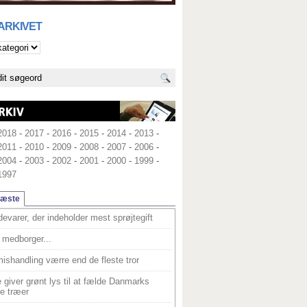
 ARKIVET
2018
-
2017
-
2016
-
2015
-
2014
-
2013
-
2011
-
2010
-
2009
-
2008
-
2007
-
2006
-
2004
-
2003
-
2002
-
2001
-
2000
-
1999
-
1997
læste
devarer, der indeholder mest sprøjtegift
medborger...
ishandling værre end de fleste tror
 giver grønt lys til at fælde Danmarks
e træer