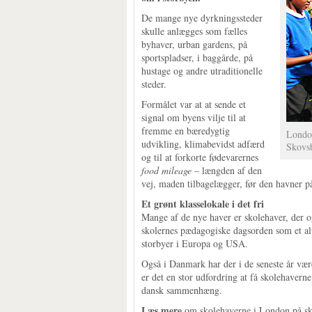
De mange nye dyrkningssteder
skulle anlægges som fælles
byhaver, urban gardens, på
sportspladser, i baggårde, på
hustage og andre utraditionelle
steder.
Formålet var at at sende et
signal om byens vilje til at
fremme en bæredygtig
London
udvikling, klimabevidst adfærd
Skovs
og til at forkorte fødevarernes
food mileage
– længden af den
vej, maden tilbagelægger, før den havner på
Et grønt klasselokale i det fri
Mange af de nye haver er skolehaver, der 
skolernes pædagogiske dagsorden som et al
storbyer i Europa og USA.
Også i Danmark har der i de seneste år vær
er det en stor udfordring at få skolehavern
dansk sammenhæng.
Læs mere
om skolehaverne i London på sk