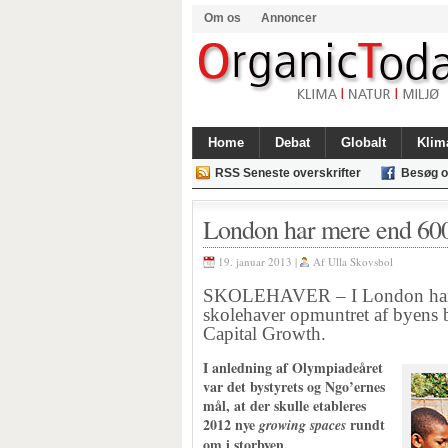
Om os
Annoncer
Home
Debat
Globalt
Klim
RSS Seneste overskrifter
Besøg o
London har mere end 600
19. januar 2013 |
Af
Ulla Skovsbol
SKOLEHAVER – I London har me
skolehaver opmuntret af byens 
Capital Growth.
I anledning af Olympiadeåret
var det bystyrets og Ngo’ernes
mål, at der skulle etableres
2012 nye
rundt
growing spaces
om i storbyen.