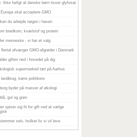
: Ikke farligt at danske børn tisser glyfosat
 Europa skal acceptere GMO
 kan du arbejde nøgen i haven
om brødkorn, kvælstof og protein
ller menneske - vi har et valg
 flertal afværger GMO-afgrøder i Danmark
alder giften ned i hovedet på dig
kologisk supermarked tæt på Aarhus
landbrug, kære politikere
borg byder på masser af økologi
blå, gul og grøn
er spiser sig fri for gift ved at vælge
gisk
temmer selv, hvilket liv vi vil leve