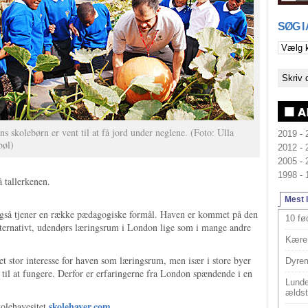
SØG I
s skolebørn er vent til at få jord under neglene. (Foto: Ulla
2019
-
bøl)
2012
-
2005
-
1998
-
 tallerkenen.
Mest 
også tjener en række pædagogiske formål. Haven er kommet på den
10 fø
ternativt, udendørs læringsrum i London lige som i mange andre
Kære 
et stor interesse for haven som læringsrum, men især i store byer
Dyrem
e til at fungere. Derfor er erfaringerne fra London spændende i en
Lunde
ældst
skolehaver.com
olehavesitet