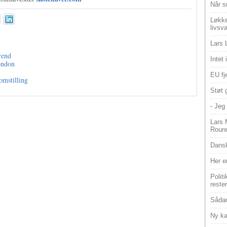
Når s
Løkke
livsv
Lars 
rend
Intet
ondon
EU fje
omstilling
Støt 
- Jeg 
Lars 
Roun
Dansk
Her e
Polit
reste
Sådan
Ny ka