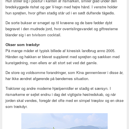
Hun stiller sig i positur i kanten af rismarken, smiler glad under den
bredskyggede rishat og gør V-tegn med højre hånd. I venstre holder
hun sprøjten, hvor giften stadig står ud i en sødt duftende tågedis.
De sorte bukser er smøget op til knæene og de bare fødder dybt
begravet i den mudrede jord, hvor overrislingsvandet og giftresterne
blander sig i en tvivlsom cocktail.
Okser som trækdyr
På mange måder et typisk billede af kinesisk landbrug anno 2005.
Hånden og hakken er blevet suppleret med sprøjten og sækken med
kunstgødning, men ellers er alt stort set ved det gamle.
De store og voldsomme forandringer, som Kina gennemlever i disse år,
har ikke ændret afgørende på bøndernes situation.
Traktorer og andre moderne hjælpemidler er stadig et særsyn. I
rismarkerne er sejlet endnu i dag det vigtigste høstredskab, og når
jorden skal vendes, foregår det ofte med en simpel træplov og en okse
som trækdyr.