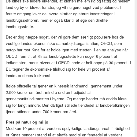
De kinesiske ledere erkender, at kløften mellem rig og fattig og mellem
land og by er blevet for stor, og vil nu gøre noget ved problemet. I
første omgang lover de lavere skatter og større investeringer i
landbrugssektoren, men er også klar til at øge den direkte
landbrugsstøtte.
Det er dog næppe noget, der vil gøre dem særligt populære hos de
vestlige landes økonomiske samarbejdsorganisation, OECD, som
netop har rost Kina for at holde igen med støtten. I en ny analyse når
OECD frem til, at Kinas landbrugsstøtte kun udgør 6 procent af
indkomsten, mens niveauet i OECD-lande er helt oppe på 30 procent. I
EU tegner de økonomiske tilskud sig for hele 34 procent af
landmændenes indkomst.
Ifølge officielle tal tjener en kinesisk landmand i gennemsnit under
2.500 kroner om året, mindre end en tredjedel af
gennemsnitsindkomsten i byerne. Og mange bønder må endda klare
sig for langt mindre. Den dårligst stillede tiendedel af landbefolkningen
tjener således under 700 kroner om året.
Pres på natur og miljø
Med kun 10 procent af verdens opdyrkelige landbrugsareal til rådighed
er Kinas bønder i stand til at skaffe mad til en femtedel af verdens