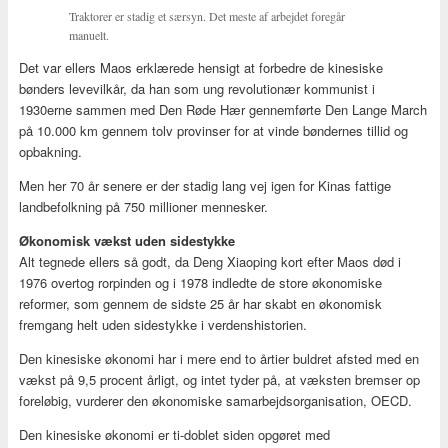
Traktorer er stadig et særsyn. Det meste af arbejdet foregår
manuelt.
Det var ellers Maos erklærede hensigt at forbedre de kinesiske
bønders levevilkår, da han som ung revolutionær kommunist i
1930erne sammen med Den Røde Hær gennemførte Den Lange March
på 10.000 km gennem tolv provinser for at vinde bøndernes tillid og
opbakning.
Men her 70 år senere er der stadig lang vej igen for Kinas fattige
landbefolkning på 750 millioner mennesker.
Økonomisk vækst uden sidestykke
Alt tegnede ellers så godt, da Deng Xiaoping kort efter Maos død i
1976 overtog rorpinden og i 1978 indledte de store økonomiske
reformer, som gennem de sidste 25 år har skabt en økonomisk
fremgang helt uden sidestykke i verdenshistorien.
Den kinesiske økonomi har i mere end to årtier buldret afsted med en
vækst på 9,5 procent årligt, og intet tyder på, at væksten bremser op
foreløbig, vurderer den økonomiske samarbejdsorganisation, OECD.
Den kinesiske økonomi er ti-doblet siden opgøret med