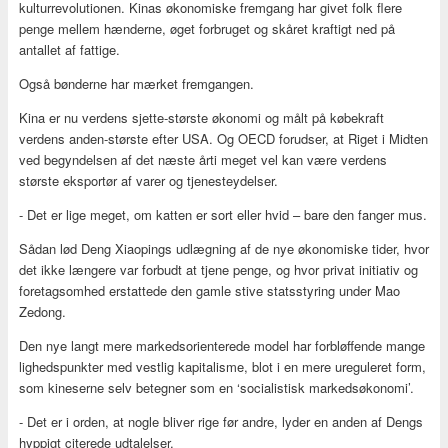
kulturrevolutionen. Kinas økonomiske fremgang har givet folk flere
penge mellem hænderne, øget forbruget og skåret kraftigt ned på
antallet af fattige.
Også bønderne har mærket fremgangen.
Kina er nu verdens sjette-største økonomi og målt på købekraft
verdens anden-største efter USA. Og OECD forudser, at Riget i Midten
ved begyndelsen af det næste årti meget vel kan være verdens
største eksportør af varer og tjenesteydelser.
- Det er lige meget, om katten er sort eller hvid – bare den fanger mus.
Sådan lød Deng Xiaopings udlægning af de nye økonomiske tider, hvor
det ikke længere var forbudt at tjene penge, og hvor privat initiativ og
foretagsomhed erstattede den gamle stive statsstyring under Mao
Zedong.
Den nye langt mere markedsorienterede model har forbløffende mange
lighedspunkter med vestlig kapitalisme, blot i en mere ureguleret form,
som kineserne selv betegner som en ‘socialistisk markedsøkonomi’.
- Det er i orden, at nogle bliver rige før andre, lyder en anden af Dengs
hyppigt citerede udtalelser.