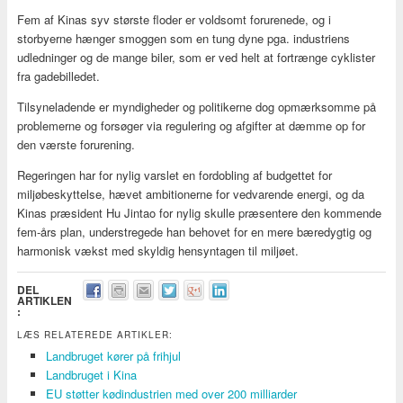
Fem af Kinas syv største floder er voldsomt forurenede, og i
storbyerne hænger smoggen som en tung dyne pga. industriens
udledninger og de mange biler, som er ved helt at fortrænge cyklister
fra gadebilledet.
Tilsyneladende er myndigheder og politikerne dog opmærksomme på
problemerne og forsøger via regulering og afgifter at dæmme op for
den værste forurening.
Regeringen har for nylig varslet en fordobling af budgettet for
miljøbeskyttelse, hævet ambitionerne for vedvarende energi, og da
Kinas præsident Hu Jintao for nylig skulle præsentere den kommende
fem-års plan, understregede han behovet for en mere bæredygtig og
harmonisk vækst med skyldig hensyntagen til miljøet.
DEL
ARTIKLEN
:
LÆS RELATEREDE ARTIKLER:
Landbruget kører på frihjul
Landbruget i Kina
EU støtter kødindustrien med over 200 milliarder