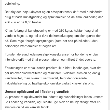
befolkning.
Det skyldes høje udbytter og en arbejdsintensiv drift med rundhåndet
brug af både kunstgødning og sprøjtemidler på de små jordlodder, der i
snit kun er på 0,65 hektar.
Kinas forbrug af kunstgødning er med 280 kg pr. hektar i dag et af
verdens højeste, og heller ikke de kemiske sprøjtemidler spares der
på. Som regel foregår sprøjtningen (som det ses på billedet) uden
personlige værnemidler af nogen art.
Foruden de sundhedsmæssige konsekvenser for bønderne er den
intensive drift med til at presse naturen og miljøet til det yderste.
Forureningen er et voksende problem ikke blot i landbruget, hvor det
går ud over biodiversiteten og resulterer i voldsom erosion og dårlig
vandkvalitet, men overalt i samfundet, hvor den forcerede
industrialisering og hastige økonomiske vækst kræver sin pris.
Urenset spildevand ud i floder og vandløb
70 procent af spildevandet fra industri og husholdninger ledes urenset
ud i floder og vandløb, og i sidste uge blev en hel by tørlagt efter en
eksplosion på en kemisk fabrik.