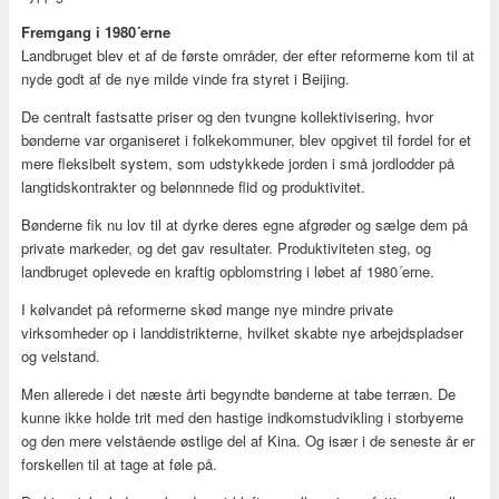
Fremgang i 1980´erne
Landbruget blev et af de første områder, der efter reformerne kom til at
nyde godt af de nye milde vinde fra styret i Beijing.
De centralt fastsatte priser og den tvungne kollektivisering, hvor
bønderne var organiseret i folkekommuner, blev opgivet til fordel for et
mere fleksibelt system, som udstykkede jorden i små jordlodder på
langtidskontrakter og belønnnede flid og produktivitet.
Bønderne fik nu lov til at dyrke deres egne afgrøder og sælge dem på
private markeder, og det gav resultater. Produktiviteten steg, og
landbruget oplevede en kraftig opblomstring i løbet af 1980´erne.
I kølvandet på reformerne skød mange nye mindre private
virksomheder op i landdistrikterne, hvilket skabte nye arbejdspladser
og velstand.
Men allerede i det næste årti begyndte bønderne at tabe terræn. De
kunne ikke holde trit med den hastige indkomstudvikling i storbyerne
og den mere velstående østlige del af Kina. Og især i de seneste år er
forskellen til at tage at føle på.