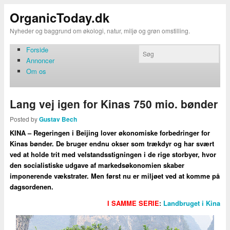
OrganicToday.dk
Nyheder og baggrund om økologi, natur, miljø og grøn omstilling.
Forside
Annoncer
Om os
Lang vej igen for Kinas 750 mio. bønder
Posted by
Gustav Bech
KINA – Regeringen i Beijing lover økonomiske forbedringer for
Kinas bønder. De bruger endnu okser som trækdyr og har svært
ved at holde trit med velstandsstigningen i de rige storbyer, hvor
den socialistiske udgave af markedsøkonomien skaber
imponerende vækstrater. Men først nu er miljøet ved at komme på
dagsordenen.
I SAMME SERIE
:
Landbruget i Kina