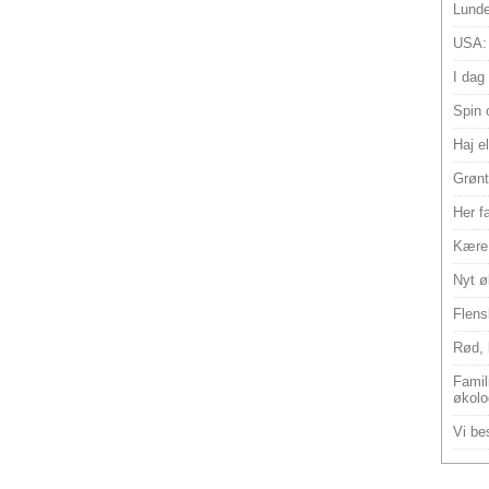
Lunde
USA:
I dag
Spin 
Haj e
Grønt
Her f
Kære 
Nyt ø
Flens
Rød, 
Famili
økolo
Vi bes