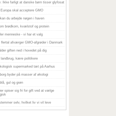
: Ikke farligt at danske børn tisser glyfosat
 Europa skal acceptere GMO
 kan du arbejde nøgen i haven
om brødkorn, kvælstof og protein
ller menneske - vi har et valg
 flertal afværger GMO-afgrøder i Danmark
alder giften ned i hovedet på dig
landbrug, kære politikere
kologisk supermarked tæt på Aarhus
borg byder på masser af økologi
blå, gul og grøn
er spiser sig fri for gift ved at vælge
gisk
temmer selv, hvilket liv vi vil leve