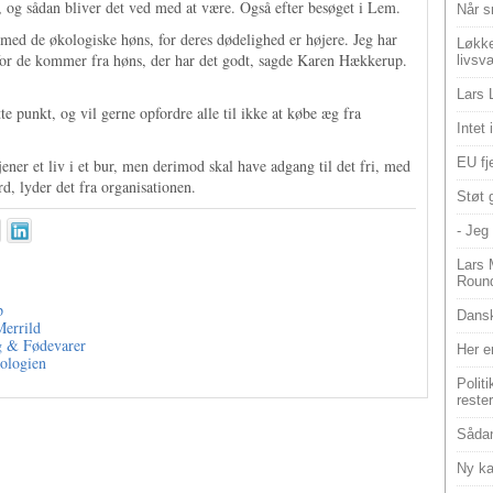
og sådan bliver det ved med at være. Også efter besøget i Lem.
Når s
e med de økologiske høns, for deres dødelighed er højere. Jeg har
Løkke
 for de kommer fra høns, der har det godt, sagde Karen Hækkerup.
livsv
Lars 
e punkt, og vil gerne opfordre alle til ikke at købe æg fra
Intet
EU fje
ener et liv i et bur, men derimod skal have adgang til det fri, med
d, lyder det fra organisationen.
Støt 
- Jeg 
Lars 
Roun
p
Dansk
Merrild
g & Fødevarer
Her e
kologien
Polit
reste
Sådan
Ny ka