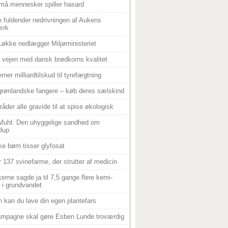
må mennesker spiller hasard
 fuldender nedrivningen af Aukens
ærk
Løkke nedlægger Miljøministeriet
 i vejen med dansk brødkorns kvalitet
rner milliardtilskud til tyrefægtning
grønlandske fangere – køb deres sælskind
råder alle gravide til at spise økologisk
Muhl: Den uhyggelige sandhed om
dup
e børn tisser glyfosat
r 137 svinefarme, der strutter af medicin
ikerne sagde ja til 7,5 gange flere kemi-
r i grundvandet
 kan du lave din egen plantefars
mpagne skal gøre Esben Lunde troværdig