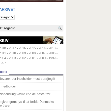
 ARKIVET
2018
-
2017
-
2016
-
2015
-
2014
-
2013
-
2011
-
2010
-
2009
-
2008
-
2007
-
2006
-
2004
-
2003
-
2002
-
2001
-
2000
-
1999
-
1997
læste
devarer, der indeholder mest sprøjtegift
medborger...
ishandling værre end de fleste tror
 giver grønt lys til at fælde Danmarks
e træer