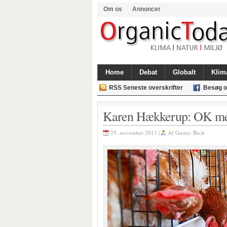
Om os
Annoncer
Home
Debat
Globalt
Klim
RSS Seneste overskrifter
Besøg o
Karen Hækkerup: OK me
29. november 2013 |
Af
Gustav Bech