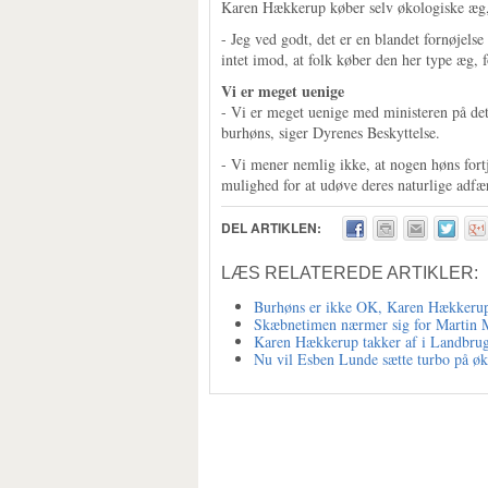
Karen Hækkerup køber selv økologiske æg, 
- Jeg ved godt, det er en blandet fornøjels
intet imod, at folk køber den her type æg,
Vi er meget uenige
- Vi er meget uenige med ministeren på dett
burhøns, siger Dyrenes Beskyttelse.
- Vi mener nemlig ikke, at nogen høns fortj
mulighed for at udøve deres naturlige adfær
DEL ARTIKLEN:
LÆS RELATEREDE ARTIKLER:
Burhøns er ikke OK, Karen Hækkeru
Skæbnetimen nærmer sig for Martin 
Karen Hækkerup takker af i Landbru
Nu vil Esben Lunde sætte turbo på ø