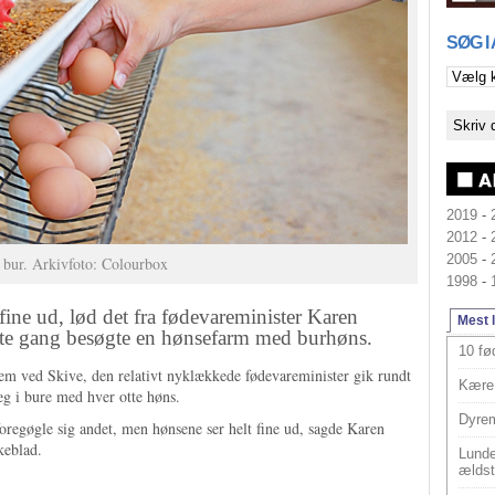
SØG I
2019
-
2012
-
2005
-
 bur. Arkivfoto: Colourbox
1998
-
e ud, lød det fra fødevareminister Karen
Mest 
ste gang besøgte en hønsefarm med burhøns.
10 fø
m ved Skive, den relativt nyklækkede fødevareminister gik rundt
Kære 
g i bure med hver otte høns.
Dyrem
foregøgle sig andet, men hønsene ser helt fine ud, sagde Karen
keblad.
Lunde
ældst