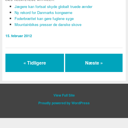
Jægere kan fortsat skyde globalt truede ænder
Ny rekord for Danmarks kongeørne
Foderbrættet kan gøre fuglene syge
Mountainbikes presser de danske skove
15. februar 2012
« Tidligere
Næste »
View Full Site
Proudly powered by WordPress