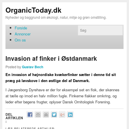
OrganicToday.dk
Nyheder og baggrund om økologi, natur, miljø og grøn omstilling.
Forside
Annoncer
Om os
Invasion af finker i Østdanmark
Posted by
Gustav Bech
En invasion af højnordiske kvækerfinker sætter i denne tid sit
præg på løvskove i den østlige del af Danmark.
I Jægersborg Dyrehave er der for eksempel set en flok, der skønnes
at tælle op imod en halv million fugle. Finkerne flakker omkring, og
leder efter bøgens frugter, oplyser Dansk Ornitologisk Forening.
DEL
ARTIKLEN
:
LÆS RELATEREDE ARTIKLER: