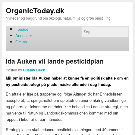
OrganicToday.dk
Nyheder og baggrund om økologi, natur, miljø og grøn omstilling.
Forside
Annoncer
Om os
Ida Auken vil lande pesticidplan
Posted by
Gustav Bech
Miljøminister Ida Auken håber at kunne få en politisk aftale om en
ny pesticidstrategi på plads måske allerede i dag fredag.
En aftale er lige på trapperne og ifølge Altinget.dk har Enhedslisten
accepteret, at spørgsmålet om sprøjtefrie zoner omkring vandboringer
og på særligt følsomme områder ikke behandles i denne strategi, men
må vente til Natur- og Landbrugskommissionen kommer med sin
rapport i løbet af et par måneder.
Strategiplanen skal reducere pesticidbelastningen med 40 procent i