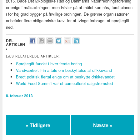
2015. Både Det Økologiske Råd og Danmarks Naturfredningsforening
er enige i målsætningen, men tvivler på at målet kan nås, fordi planen
i for høj grad bygger på frivillige ordningen. De grønne organisationer
anbefaler flere obligatoriske krav, for at tvinge forbruget af sprøjtegift
ned.
DEL
ARTIKLEN
:
LÆS RELATEREDE ARTIKLER:
Sprøjtegift fundet i hver femte boring
Vandværker: Fin aftale om beskyttelse af drikkevand
Bredt politisk flertal enige om at beskytte drikkevandet
World Food Summit var et camoufleret salgsfremstød
8. februar 2013
« Tidligere
Næste »