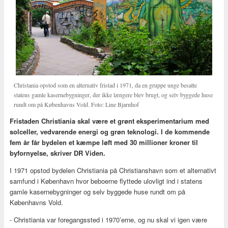
Christania opstod som en alternativ fristad i 1971, da en gruppe unge besatte
statens gamle kasernebygninger, der ikke længere blev brugt, og selv byggede huse
rundt om på Københavns Vold. Foto: Line Bjarnhof
Fristaden Christiania skal være et grønt eksperimentarium med
solceller, vedvarende energi og grøn teknologi. I de kommende
fem år får bydelen et kæmpe løft med 30 millioner kroner til
byfornyelse, skriver DR Viden.
I 1971 opstod bydelen Christiania på Christianshavn som et alternativt
samfund i København hvor beboerne flyttede ulovligt ind i statens
gamle kasernebygninger og selv byggede huse rundt om på
Københavns Vold.
- Christiania var foregangssted i 1970’erne, og nu skal vi igen være