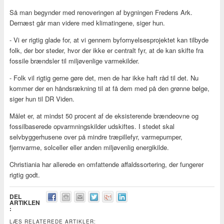
Så man begynder med renoveringen af bygningen Fredens Ark.
Dernæst går man videre med klimatingene, siger hun.
- Vi er rigtig glade for, at vi gennem byfornyelsesprojektet kan tilbyde
folk, der bor steder, hvor der ikke er centralt fyr, at de kan skifte fra
fossile brændsler til miljøvenlige varmekilder.
- Folk vil rigtig gerne gøre det, men de har ikke haft råd til det. Nu
kommer der en håndsrækning til at få dem med på den grønne bølge,
siger hun til DR Viden.
Målet er, at mindst 50 procent af de eksisterende brændeovne og
fossilbaserede opvarmningskilder udskiftes. I stedet skal
selvbyggerhusene over på mindre træpillefyr, varmepumper,
fjernvarme, solceller eller anden miljøvenlig energikilde.
Christiania har allerede en omfattende affaldssortering, der fungerer
rigtig godt.
DEL
ARTIKLEN
:
LÆS RELATEREDE ARTIKLER: