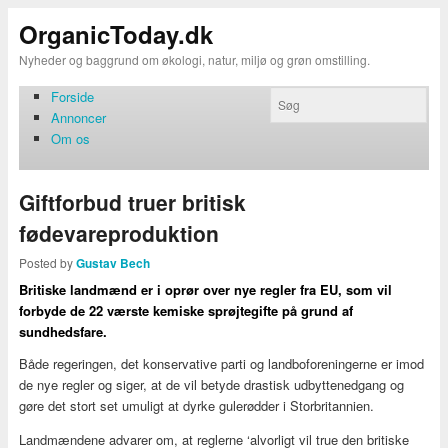
OrganicToday.dk
Nyheder og baggrund om økologi, natur, miljø og grøn omstilling.
Forside
Annoncer
Om os
Giftforbud truer britisk
fødevareproduktion
Posted by
Gustav Bech
Britiske landmænd er i oprør over nye regler fra EU, som vil
forbyde de 22 værste kemiske sprøjtegifte på grund af
sundhedsfare.
Både regeringen, det konservative parti og landboforeningerne er imod
de nye regler og siger, at de vil betyde drastisk udbyttenedgang og
gøre det stort set umuligt at dyrke gulerødder i Storbritannien.
Landmændene advarer om, at reglerne ‘alvorligt vil true den britiske