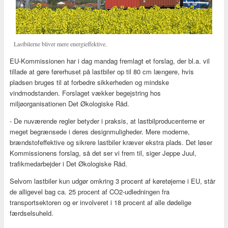
Lastbilerne bliver mere energieffektive.
EU-Kommissionen har i dag mandag fremlagt et forslag, der bl.a. vil
tillade at gøre førerhuset på lastbiler op til 80 cm længere, hvis
pladsen bruges til at forbedre sikkerheden og mindske
vindmodstanden. Forslaget vækker begejstring hos
miljøorganisationen Det Økologiske Råd.
- De nuværende regler betyder i praksis, at lastbilproducenterne er
meget begrænsede i deres designmuligheder. Mere moderne,
brændstofeffektive og sikrere lastbiler kræver ekstra plads. Det løser
Kommissionens forslag, så det ser vi frem til, siger Jeppe Juul,
trafikmedarbejder i Det Økologiske Råd.
Selvom lastbiler kun udgør omkring 3 procent af køretøjerne i EU, står
de alligevel bag ca. 25 procent af CO2-udledningen fra
transportsektoren og er involveret i 18 procent af alle dødelige
færdselsuheld.