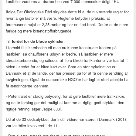
Lastbiler vurderes at dræbe hen ved 7.000 mennesker årligt i EU.
Ifølge Det Økologiske Råd skyldes dette bl.a. de nuværende regler for,
hvor lange lastbiler må være. Reglerne betyder i praksis, at
førerhusene højst er 2,35 meter og har en flad front. Derfor er de mere
farlige og mere brændstofforbrugende.
Til fordel for de bløde cyklister
I forhold til sikkerheden vil man nu kunne konstruere fronten på
lastbilen, så chaufførens udsyn er bedre, så lastbilen er mere
stødabsorberende, og således at flere bløde trafikanter bliver kastet til
siden i stedet for at blive kørt over. Som en stor cykelnation er
Danmark et af de lande, der har presset på for at få denne ændring af
lovgivningen. Også de europæiske NGO’er har lagt et stort arbejde i at
få ændringerne igennem.
- Potentialet er stadig betydeligt for at gøre lastbiler mere trafiksikre,
og dette forslag gør det muligt at komme et rigtigt godt stykke i den
rigtige retning, siger Jeppe Juul.
Ud af de 33 dødsulykker, der indtil videre har været i Danmark i 2013
var lastbiler involveret i de 11.
- Den ekstra længde gør det muligt at gøre lastbiler mere