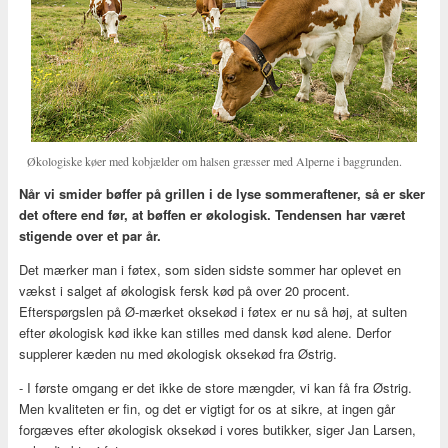
Økologiske køer med kobjælder om halsen græsser med Alperne i baggrunden.
Når vi smider bøffer på grillen i de lyse sommeraftener, så er sker
det oftere end før, at bøffen er økologisk. Tendensen har været
stigende over et par år.
Det mærker man i føtex, som siden sidste sommer har oplevet en
vækst i salget af økologisk fersk kød på over 20 procent.
Efterspørgslen på Ø-mærket oksekød i føtex er nu så høj, at sulten
efter økologisk kød ikke kan stilles med dansk kød alene. Derfor
supplerer kæden nu med økologisk oksekød fra Østrig.
- I første omgang er det ikke de store mængder, vi kan få fra Østrig.
Men kvaliteten er fin, og det er vigtigt for os at sikre, at ingen går
forgæves efter økologisk oksekød i vores butikker, siger Jan Larsen,