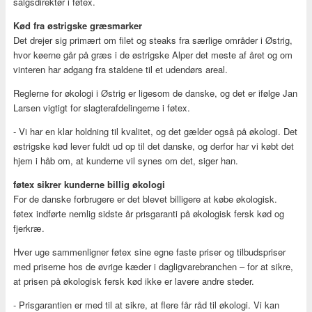
salgsdirektør i føtex.
Kød fra østrigske græsmarker
Det drejer sig primært om filet og steaks fra særlige områder i Østrig,
hvor køerne går på græs i de østrigske Alper det meste af året og om
vinteren har adgang fra staldene til et udendørs areal.
Reglerne for økologi i Østrig er ligesom de danske, og det er ifølge Jan
Larsen vigtigt for slagterafdelingerne i føtex.
- Vi har en klar holdning til kvalitet, og det gælder også på økologi. Det
østrigske kød lever fuldt ud op til det danske, og derfor har vi købt det
hjem i håb om, at kunderne vil synes om det, siger han.
føtex sikrer kunderne billig økologi
For de danske forbrugere er det blevet billigere at købe økologisk.
føtex indførte nemlig sidste år prisgaranti på økologisk fersk kød og
fjerkræ.
Hver uge sammenligner føtex sine egne faste priser og tilbudspriser
med priserne hos de øvrige kæder i dagligvarebranchen – for at sikre,
at prisen på økologisk fersk kød ikke er lavere andre steder.
- Prisgarantien er med til at sikre, at flere får råd til økologi. Vi kan