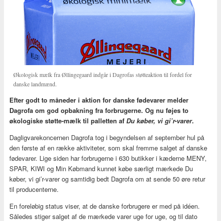
Økologisk mælk fra Øllingegaard indgår i Dagrofas støtteaktion til fordel for
danske landmænd.
Efter godt to måneder i aktion for danske fødevarer melder
Dagrofa om god opbakning fra forbrugerne. Og nu føjes to
økologiske støtte-mælk til palletten af
Du køber, vi gi’r-varer
.
Dagligvarekoncernen Dagrofa tog i begyndelsen af september hul på
den første af en række aktiviteter, som skal fremme salget af danske
fødevarer. Lige siden har forbrugerne i 630 butikker i kæderne MENY,
SPAR, KIWI og Min Købmand kunnet købe særligt mærkede Du
køber, vi gi’r-varer og samtidig bedt Dagrofa om at sende 50 øre retur
til producenterne.
En foreløbig status viser, at de danske forbrugere er med på idéen.
Således stiger salget af de mærkede varer uge for uge, og til dato