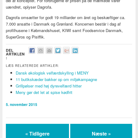
del af konceptet. For forbrugerne er prisen på de mærkede varer
uændret, oplyser Dagrofa.
Dagrofa omsætter for godt 19 milliarder om året og beskæftiger ca.
7.000 ansatte i Danmark og Grønland. Koncernen består i dag af
profilhusene i Købmandshuset, KIWI samt Foodservice Danmark,
SuperGros og Pisiffik.
DEL
ARTIKLEN
:
LÆS RELATEREDE ARTIKLER:
Dansk økologisk velfærdskylling i MENY
11 butikskæder bakker op om miljøkampagne
Grillpølser med høj dyrevelfærd hitter
Meny gør det let at spise kødfrit
5. november 2015
« Tidligere
Næste »