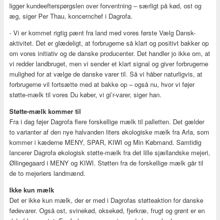
ligger kundeefterspørgslen over forventning – særligt på kød, ost og
æg, siger Per Thau, koncernchef i Dagrofa.
- Vi er kommet rigtig pænt fra land med vores første Vælg Dansk-
aktivitet. Det er glædeligt, at forbrugerne så klart og positivt bakker op
om vores initiativ og de danske producenter. Det handler jo ikke om, at
vi redder landbruget, men vi sender et klart signal og giver forbrugerne
mulighed for at vælge de danske varer til. Så vi håber naturligvis, at
forbrugerne vil fortsætte med at bakke op – også nu, hvor vi føjer
støtte-mælk til vores Du køber, vi gi’r-varer, siger han.
Støtte-mælk kommer til
Fra i dag føjer Dagrofa flere forskellige mælk til palletten. Det gælder
to varianter af den nye halvanden liters økologiske mælk fra Arla, som
kommer i kæderne MENY, SPAR, KIWI og Min Købmand. Samtidig
lancerer Dagrofa økologisk støtte-mælk fra det lille sjællandske mejeri,
Øllingegaard i MENY og KIWI. Støtten fra de forskellige mælk går til
de to mejeriers landmænd.
Ikke kun mælk
Det er ikke kun mælk, der er med i Dagrofas støtteaktion for danske
fødevarer. Også ost, svinekød, oksekød, fjerkræ, frugt og grønt er en