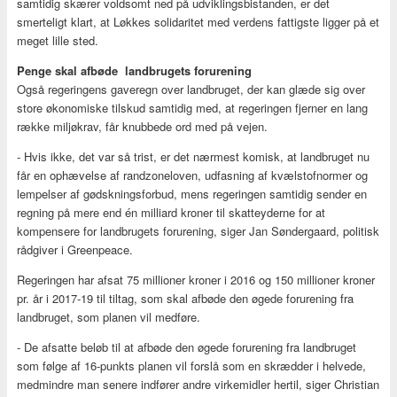
samtidig skærer voldsomt ned på udviklingsbistanden, er det
smerteligt klart, at Løkkes solidaritet med verdens fattigste ligger på et
meget lille sted.
Penge skal afbøde landbrugets forurening
Også regeringens gaveregn over landbruget, der kan glæde sig over
store økonomiske tilskud samtidig med, at regeringen fjerner en lang
række miljøkrav, får knubbede ord med på vejen.
- Hvis ikke, det var så trist, er det nærmest komisk, at landbruget nu
får en ophævelse af randzoneloven, udfasning af kvælstofnormer og
lempelser af gødskningsforbud, mens regeringen samtidig sender en
regning på mere end én milliard kroner til skatteyderne for at
kompensere for landbrugets forurening, siger Jan Søndergaard, politisk
rådgiver i Greenpeace.
Regeringen har afsat 75 millioner kroner i 2016 og 150 millioner kroner
pr. år i 2017-19 til tiltag, som skal afbøde den øgede forurening fra
landbruget, som planen vil medføre.
- De afsatte beløb til at afbøde den øgede forurening fra landbruget
som følge af 16-punkts planen vil forslå som en skrædder i helvede,
medmindre man senere indfører andre virkemidler hertil, siger Christian