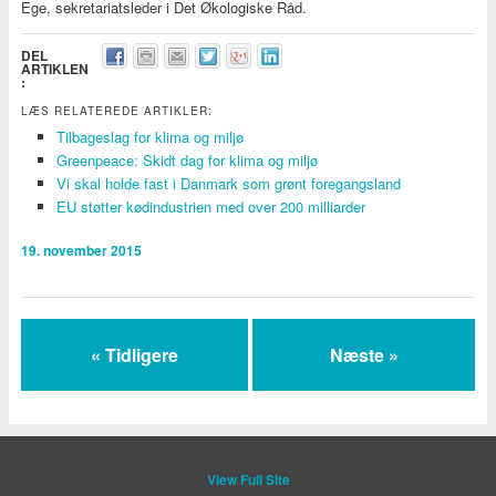
Ege, sekretariatsleder i Det Økologiske Råd.
DEL
ARTIKLEN
:
LÆS RELATEREDE ARTIKLER:
Tilbageslag for klima og miljø
Greenpeace: Skidt dag for klima og miljø
Vi skal holde fast i Danmark som grønt foregangsland
EU støtter kødindustrien med over 200 milliarder
19. november 2015
« Tidligere
Næste »
View Full Site