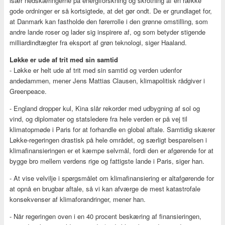
især nedskæringerne på energiforskning og skrotning af en række
gode ordninger er så kortsigtede, at det gør ondt. De er grundlaget for,
at Danmark kan fastholde den førerrolle i den grønne omstilling, som
andre lande roser og lader sig inspirere af, og som betyder stigende
milliardindtægter fra eksport af grøn teknologi, siger Haaland.
Løkke er ude af trit med sin samtid
- Løkke er helt ude af trit med sin samtid og verden udenfor
andedammen, mener Jens Mattias Clausen, klimapolitisk rådgiver i
Greenpeace.
- England dropper kul, Kina slår rekorder med udbygning af sol og
vind, og diplomater og statsledere fra hele verden er på vej til
klimatopmøde i Paris for at forhandle en global aftale. Samtidig skærer
Løkke-regeringen drastisk på hele området, og særligt besparelsen i
klimafinansieringen er et kæmpe selvmål, fordi den er afgørende for at
bygge bro mellem verdens rige og fattigste lande i Paris, siger han.
- At vise velvilje i spørgsmålet om klimafinansiering er altafgørende for
at opnå en brugbar aftale, så vi kan afværge de mest katastrofale
konsekvenser af klimaforandringer, mener han.
- Når regeringen oven i en 40 procent beskæring af finansieringen,