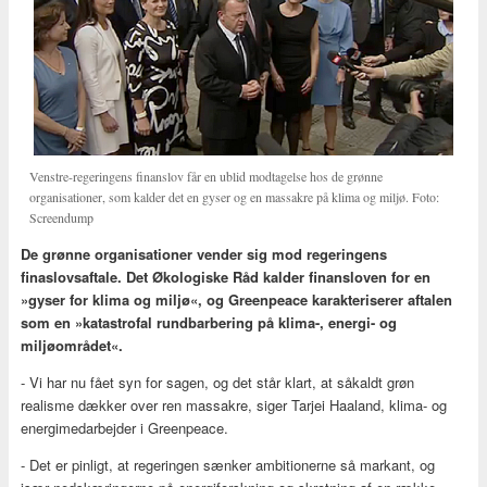
Venstre-regeringens finanslov får en ublid modtagelse hos de grønne
organisationer, som kalder det en gyser og en massakre på klima og miljø. Foto:
Screendump
De grønne organisationer vender sig mod regeringens
finaslovsaftale. Det Økologiske Råd kalder finansloven for en
»gyser for klima og miljø«, og Greenpeace karakteriserer aftalen
som en »katastrofal rundbarbering på klima-, energi- og
miljøområdet«.
- Vi har nu fået syn for sagen, og det står klart, at såkaldt grøn
realisme dækker over ren massakre, siger Tarjei Haaland, klima- og
energimedarbejder i Greenpeace.
- Det er pinligt, at regeringen sænker ambitionerne så markant, og