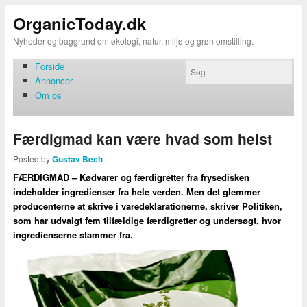
OrganicToday.dk
Nyheder og baggrund om økologi, natur, miljø og grøn omstilling.
Forside
Annoncer
Om os
Færdigmad kan være hvad som helst
Posted by
Gustav Bech
FÆRDIGMAD – Kødvarer og færdigretter fra frysedisken
indeholder ingredienser fra hele verden. Men det glemmer
producenterne at skrive i varedeklarationerne, skriver Politiken,
som har udvalgt fem tilfældige færdigretter og undersøgt, hvor
ingredienserne stammer fra.