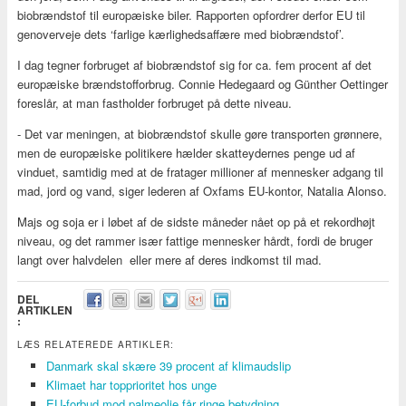
biobrændstof til europæiske biler. Rapporten opfordrer derfor EU til
genoverveje dets ‘farlige kærlighedsaffære med biobrændstof’.
I dag tegner forbruget af biobrændstof sig for ca. fem procent af det
europæiske brændstofforbrug. Connie Hedegaard og Günther Oettinger
foreslår, at man fastholder forbruget på dette niveau.
- Det var meningen, at biobrændstof skulle gøre transporten grønnere,
men de europæiske politikere hælder skatteydernes penge ud af
vinduet, samtidig med at de fratager millioner af mennesker adgang til
mad, jord og vand, siger lederen af Oxfams EU-kontor, Natalia Alonso.
Majs og soja er i løbet af de sidste måneder nået op på et rekordhøjt
niveau, og det rammer især fattige mennesker hårdt, fordi de bruger
langt over halvdelen eller mere af deres indkomst til mad.
DEL
ARTIKLEN
:
LÆS RELATEREDE ARTIKLER:
Danmark skal skære 39 procent af klimaudslip
Klimaet har topprioritet hos unge
EU-forbud mod palmeolie får ringe betydning