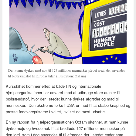
Der kunne dyrkes mad nok til 127 millioner mennesker på det areal, der anvendes
til biobrændstof til Europas biler. (Illustration: Oxfam)
Kursskiftet kommer efter, at både FN og internationale
hjælpeorganisationer har advaret mod at udlægge store arealer til
biobrændstof, hvor der i stedet kunne dyrkes afgrøder og mad til
mennesker. Den ekstreme tørke i USA er med til at skabe knaphed og
presse fødevarepriserne i vejret, hvilket de mest udsatte.
En ny rapport fra hjælpeorganisationen Oxfam skønner, at man kunne
dyrke majs og hvede nok til at brødføde 127 millioner mennesker på
den jord, som i dag anvendes til til afgrøder, der i stedet ender som