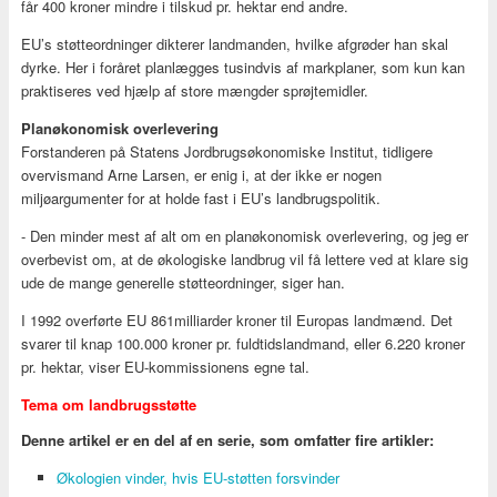
får 400 kroner mindre i tilskud pr. hektar end andre.
EU’s støtteordninger dikterer landmanden, hvilke afgrøder han skal
dyrke. Her i foråret planlægges tusindvis af markplaner, som kun kan
praktiseres ved hjælp af store mængder sprøjtemidler.
Planøkonomisk overlevering
Forstanderen på Statens Jordbrugsøkonomiske Institut, tidligere
overvismand Arne Larsen, er enig i, at der ikke er nogen
miljøargumenter for at holde fast i EU’s landbrugspolitik.
- Den minder mest af alt om en planøkonomisk overlevering, og jeg er
overbevist om, at de økologiske landbrug vil få lettere ved at klare sig
ude de mange generelle støtteordninger, siger han.
I 1992 overførte EU 861milliarder kroner til Europas landmænd. Det
svarer til knap 100.000 kroner pr. fuldtidslandmand, eller 6.220 kroner
pr. hektar, viser EU-kommissionens egne tal.
Tema om landbrugsstøtte
Denne artikel er en del af en serie, som omfatter fire artikler:
Økologien vinder, hvis EU-støtten forsvinder