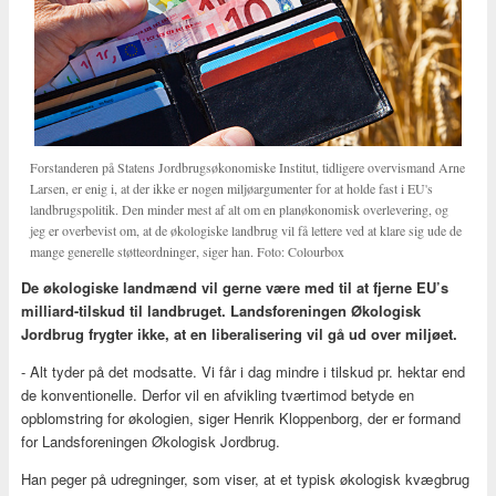
Forstanderen på Statens Jordbrugsøkonomiske Institut, tidligere overvismand Arne
Larsen, er enig i, at der ikke er nogen miljøargumenter for at holde fast i EU's
landbrugspolitik. Den minder mest af alt om en planøkonomisk overlevering, og
jeg er overbevist om, at de økologiske landbrug vil få lettere ved at klare sig ude de
mange generelle støtteordninger, siger han. Foto: Colourbox
De økologiske landmænd vil gerne være med til at fjerne EU’s
milliard-tilskud til landbruget. Landsforeningen Økologisk
Jordbrug frygter ikke, at en liberalisering vil gå ud over miljøet.
- Alt tyder på det modsatte. Vi får i dag mindre i tilskud pr. hektar end
de konventionelle. Derfor vil en afvikling tværtimod betyde en
opblomstring for økologien, siger Henrik Kloppenborg, der er formand
for Landsforeningen Økologisk Jordbrug.
Han peger på udregninger, som viser, at et typisk økologisk kvægbrug