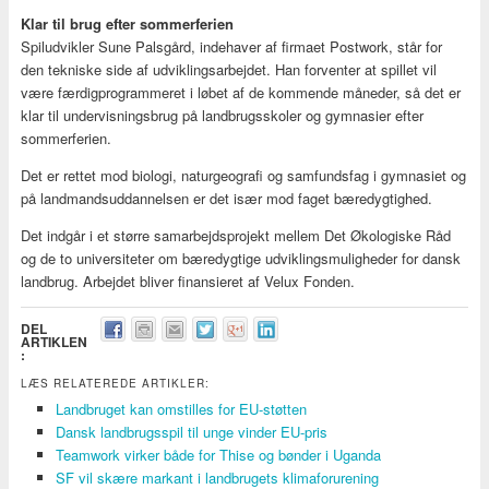
Klar til brug efter sommerferien
Spiludvikler Sune Palsgård, indehaver af firmaet Postwork, står for
den tekniske side af udviklingsarbejdet. Han forventer at spillet vil
være færdigprogrammeret i løbet af de kommende måneder, så det er
klar til undervisningsbrug på landbrugsskoler og gymnasier efter
sommerferien.
Det er rettet mod biologi, naturgeografi og samfundsfag i gymnasiet og
på landmandsuddannelsen er det især mod faget bæredygtighed.
Det indgår i et større samarbejdsprojekt mellem Det Økologiske Råd
og de to universiteter om bæredygtige udviklingsmuligheder for dansk
landbrug. Arbejdet bliver finansieret af Velux Fonden.
DEL
ARTIKLEN
:
LÆS RELATEREDE ARTIKLER:
Landbruget kan omstilles for EU-støtten
Dansk landbrugsspil til unge vinder EU-pris
Teamwork virker både for Thise og bønder i Uganda
SF vil skære markant i landbrugets klimaforurening