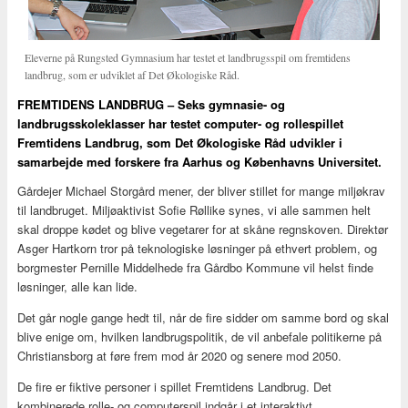
Eleverne på Rungsted Gymnasium har testet et landbrugsspil om fremtidens
landbrug, som er udviklet af Det Økologiske Råd.
FREMTIDENS LANDBRUG – Seks gymnasie- og
landbrugsskoleklasser har testet computer- og rollespillet
Fremtidens Landbrug, som Det Økologiske Råd udvikler i
samarbejde med forskere fra Aarhus og Københavns Universitet.
Gårdejer Michael Storgård mener, der bliver stillet for mange miljøkrav
til landbruget. Miljøaktivist Sofie Røllike synes, vi alle sammen helt
skal droppe kødet og blive vegetarer for at skåne regnskoven. Direktør
Asger Hartkorn tror på teknologiske løsninger på ethvert problem, og
borgmester Pernille Middelhede fra Gårdbo Kommune vil helst finde
løsninger, alle kan lide.
Det går nogle gange hedt til, når de fire sidder om samme bord og skal
blive enige om, hvilken landbrugspolitik, de vil anbefale politikerne på
Christiansborg at føre frem mod år 2020 og senere mod 2050.
De fire er fiktive personer i spillet Fremtidens Landbrug. Det
kombinerede rolle- og computerspil indgår i et interaktivt