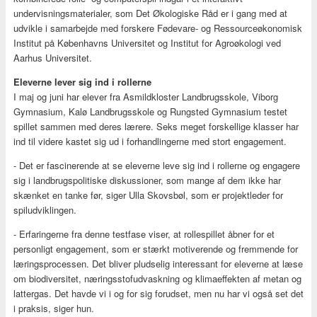
undervisningsmaterialer, som Det Økologiske Råd er i gang med at
udvikle i samarbejde med forskere Fødevare- og Ressourceøkonomisk
Institut på Københavns Universitet og Institut for Agroøkologi ved
Aarhus Universitet.
Eleverne lever sig ind i rollerne
I maj og juni har elever fra Asmildkloster Landbrugsskole, Viborg
Gymnasium, Kalø Landbrugsskole og Rungsted Gymnasium testet
spillet sammen med deres lærere. Seks meget forskellige klasser har
ind til videre kastet sig ud i forhandlingerne med stort engagement.
- Det er fascinerende at se eleverne leve sig ind i rollerne og engagere
sig i landbrugspolitiske diskussioner, som mange af dem ikke har
skænket en tanke før, siger Ulla Skovsbøl, som er projektleder for
spiludviklingen.
- Erfaringerne fra denne testfase viser, at rollespillet åbner for et
personligt engagement, som er stærkt motiverende og fremmende for
læringsprocessen. Det bliver pludselig interessant for eleverne at læse
om biodiversitet, næringsstofudvaskning og klimaeffekten af metan og
lattergas. Det havde vi i og for sig forudset, men nu har vi også set det
i praksis, siger hun.