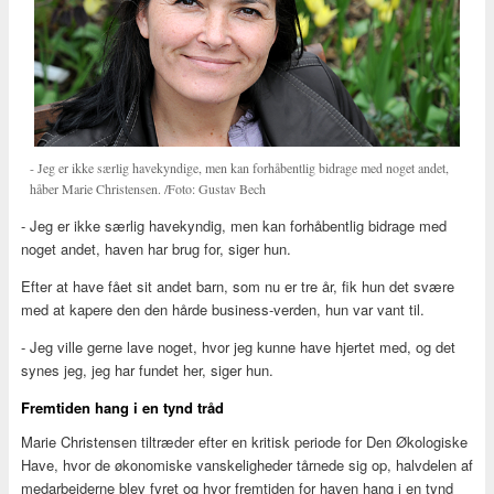
- Jeg er ikke særlig havekyndige, men kan forhåbentlig bidrage med noget andet,
håber Marie Christensen. /Foto: Gustav Bech
- Jeg er ikke særlig havekyndig, men kan forhåbentlig bidrage med
noget andet, haven har brug for, siger hun.
Efter at have fået sit andet barn, som nu er tre år, fik hun det svære
med at kapere den den hårde business-verden, hun var vant til.
- Jeg ville gerne lave noget, hvor jeg kunne have hjertet med, og det
synes jeg, jeg har fundet her, siger hun.
Fremtiden hang i en tynd tråd
Marie Christensen tiltræder efter en kritisk periode for Den Økologiske
Have, hvor de økonomiske vanskeligheder tårnede sig op, halvdelen af
medarbejderne blev fyret og hvor fremtiden for haven hang i en tynd