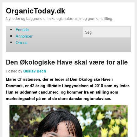
OrganicToday.dk
Nyheder og baggrund om økologi, natur, miljø og grøn omstilling.
Forside
Annoncer
Om os
Den Økologiske Have skal være for alle
Posted by
Gustav Bech
Marie Christensen, der er leder af Den Økologiske Have i
Danmark, er 42 år og tiltrådte i begyndelsen af 2010 som ny leder.
Hun er uddannet cand.merc. og kommer fra en stilling som
marketingschef på en af de store danske regionalaviser.