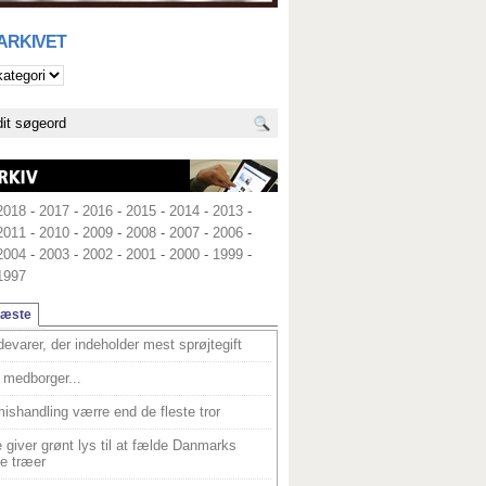
 ARKIVET
2018
-
2017
-
2016
-
2015
-
2014
-
2013
-
2011
-
2010
-
2009
-
2008
-
2007
-
2006
-
2004
-
2003
-
2002
-
2001
-
2000
-
1999
-
1997
læste
devarer, der indeholder mest sprøjtegift
medborger...
ishandling værre end de fleste tror
 giver grønt lys til at fælde Danmarks
e træer