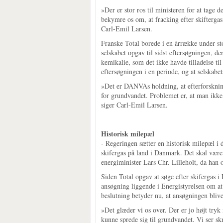
»Der er stor ros til ministeren for at tage d
bekymre os om, at fracking efter skifterga
Carl-Emil Larsen.
Franske Total borede i en årrække under st
selskabet opgav til sidst eftersøgningen, d
kemikalie, som det ikke havde tilladelse ti
eftersøgningen i en periode, og at selskabe
»Det er DANVAs holdning, at efterforskning
for grundvandet. Problemet er, at man ikke
siger Carl-Emil Larsen.
Historisk milepæl
- Regeringen sætter en historisk milepæl i d
skifergas på land i Danmark. Det skal være
energiminister Lars Chr. Lilleholt, da han 
Siden Total opgav at søge efter skifergas i
ansøgning liggende i Energistyrelsen om at f
beslutning betyder nu, at ansøgningen blive
»Det glæder vi os over. Der er jo højt tryk n
kunne sprede sig til grundvandet. Vi ser s