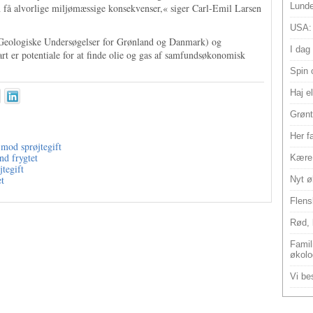
Lunde
 få alvorlige miljømæssige konsekvenser,« siger Carl-Emil Larsen
USA:
Geologiske Undersøgelser for Grønland og Danmark) og
I dag
art er potentiale for at finde olie og gas af samfundsøkonomisk
Spin 
Haj e
Grønt
Her f
 mod sprøjtegift
nd frygtet
Kære 
tegift
et
Nyt ø
Flens
Rød, 
Famili
økolo
Vi bes