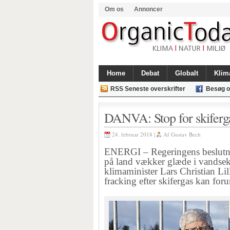
Om os
Annoncer
Home
Debat
Globalt
Klim
RSS Seneste overskrifter
Besøg o
DANVA: Stop for skiferga
24. februar 2018 |
Af
Gustav Bech
ENERGI – Regeringens beslutnin
på land vækker glæde i vandsek
klimaminister Lars Christian Lil
fracking efter skifergas kan for