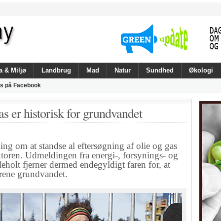
a & Miljø
Landbrug
Mad
Natur
Sundhed
Økologi
s på Facebook
s er historisk for grundvandet
g om at standse al eftersøgning af olie og gas
toren. Udmeldingen fra energi-, forsynings- og
leholt fjerner dermed endegyldigt faren for, at
urene grundvandet.