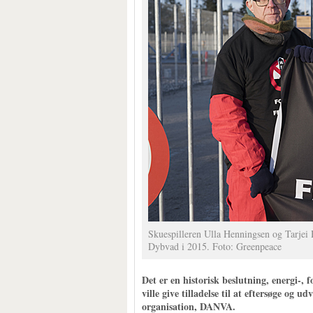
Skuespilleren Ulla Henningsen og Tarjei
Dybvad i 2015. Foto: Greenpeace
Det er en historisk beslutning, energi-,
ville give tilladelse til at eftersøge og 
organisation, DANVA.