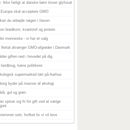
: Ikke farligt at danske børn tisser glyfosat
 Europa skal acceptere GMO
 kan du arbejde nøgen i haven
om brødkorn, kvælstof og protein
ller menneske - vi har et valg
 flertal afværger GMO-afgrøder i Danmark
alder giften ned i hovedet på dig
landbrug, kære politikere
kologisk supermarked tæt på Aarhus
borg byder på masser af økologi
blå, gul og grøn
er spiser sig fri for gift ved at vælge
gisk
temmer selv, hvilket liv vi vil leve