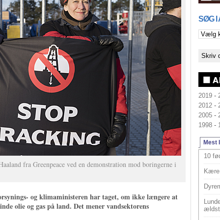
SØG I
2019
-
2012
-
2005
-
1998
-
Mest 
10 fø
 Haaland fra Greenpeace ved en demonstration mod boringerne i
Kære 
Dyrem
 forsynings- og klimaministeren har taget, om ikke længere at
Lunde
udvinde olie og gas på land. Det mener vandsektorens
ældst