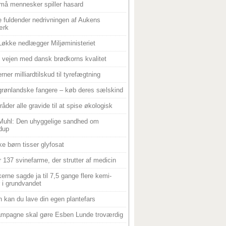
må mennesker spiller hasard
 fuldender nedrivningen af Aukens
ærk
Løkke nedlægger Miljøministeriet
 i vejen med dansk brødkorns kvalitet
rner milliardtilskud til tyrefægtning
grønlandske fangere – køb deres sælskind
råder alle gravide til at spise økologisk
Muhl: Den uhyggelige sandhed om
dup
e børn tisser glyfosat
r 137 svinefarme, der strutter af medicin
ikerne sagde ja til 7,5 gange flere kemi-
r i grundvandet
 kan du lave din egen plantefars
mpagne skal gøre Esben Lunde troværdig