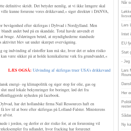
Når s
ette definitive skridt. Det betyder nemlig, at vi ikke længere skal
s ville kunne forurene vores drikkevand,« siger direktør i DANVA,
Løkke
livsv
or bevågenhed efter skifergas i Dybvad i Nordjylland. Men
Lars 
er blandt andet bød på en skandale. Total havde anvendt et
Intet
l at bruge. Afsløringen betød, at myndighederne standsede
ts aktivitet blev sat under skærpet overvågning.
EU fje
 og indvinding af råstoffer kun må ske, hvor det er uden risiko
Støt 
 kan være sikker på at holde kemikalierne væk fra grundvandet,«
- Jeg 
LÆS OGSÅ:
Udvinding af skifergas truer USA’s drikkevand
Lars 
Roun
ansk energi- og klimapolitik og siger stop for olie, gas og
Dansk
 slut med lokale bekymringer for boringer, lød det fra
Her e
offentliggjorde nyheden på facebook.
Polit
 Dybvad, har det hollandske firma Nail Ressources haft en
reste
å lov til at bore efter skifergas på Lolland-Falster. Ministerens
r afvist.
Sådan
ede i jorden, og derfor er der risiko for, at en forurening vil
Ny ka
krækeksempler fra udlandet, hvor fracking har forurenet