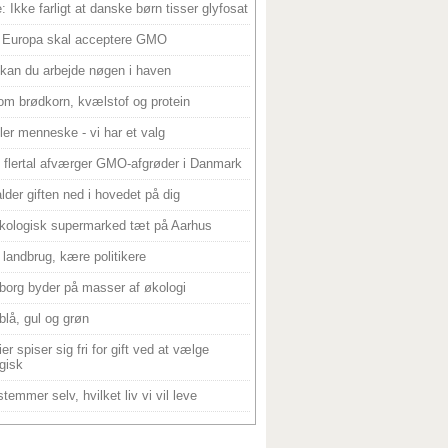
: Ikke farligt at danske børn tisser glyfosat
 Europa skal acceptere GMO
 kan du arbejde nøgen i haven
om brødkorn, kvælstof og protein
ller menneske - vi har et valg
 flertal afværger GMO-afgrøder i Danmark
alder giften ned i hovedet på dig
kologisk supermarked tæt på Aarhus
landbrug, kære politikere
borg byder på masser af økologi
blå, gul og grøn
er spiser sig fri for gift ved at vælge
gisk
temmer selv, hvilket liv vi vil leve