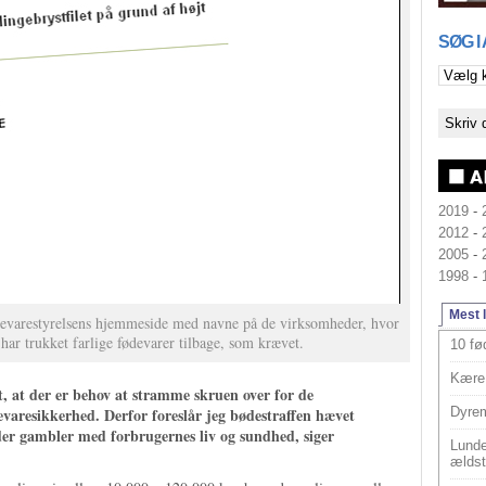
SØG I
2019
-
2012
-
2005
-
1998
-
Mest 
devarestyrelsens hjemmeside med navne på de virksomheder, hvor
har trukket farlige fødevarer tilbage, som krævet.
10 fø
Kære 
igt, at der er behov at stramme skruen over for de
evaresikkerhed. Derfor foreslår jeg bødestraffen hævet
Dyrem
er gambler med forbrugernes liv og sundhed, siger
Lunde
ældst