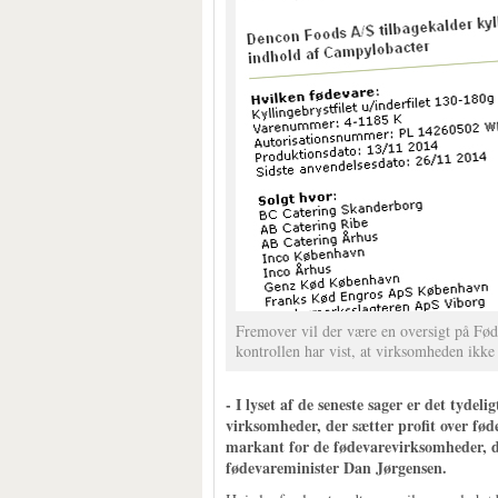
Fremover vil der være en oversigt på Fø
kontrollen har vist, at virksomheden ikke 
- I lyset af de seneste sager er det tydel
virksomheder, der sætter profit over fød
markant for de fødevarevirksomheder, d
fødevareminister Dan Jørgensen.