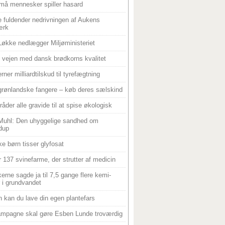
må mennesker spiller hasard
 fuldender nedrivningen af Aukens
ærk
Løkke nedlægger Miljøministeriet
 i vejen med dansk brødkorns kvalitet
rner milliardtilskud til tyrefægtning
grønlandske fangere – køb deres sælskind
råder alle gravide til at spise økologisk
Muhl: Den uhyggelige sandhed om
dup
e børn tisser glyfosat
r 137 svinefarme, der strutter af medicin
ikerne sagde ja til 7,5 gange flere kemi-
r i grundvandet
 kan du lave din egen plantefars
mpagne skal gøre Esben Lunde troværdig