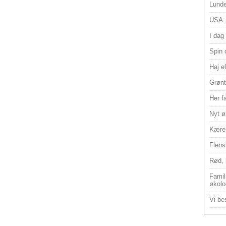
Lunde
USA:
I dag
Spin 
Haj e
Grønt
Her f
Nyt ø
Kære 
Flens
Rød, 
Famili
økolo
Vi bes