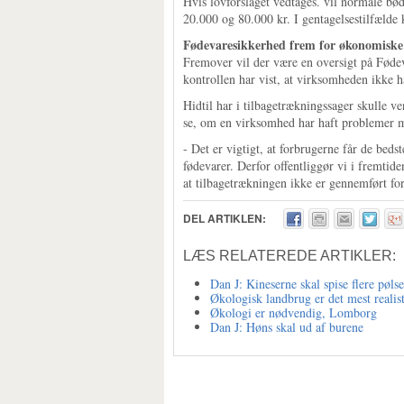
Hvis lovforslaget vedtages. vil normale bø
20.000 og 80.000 kr. I gentagelsestilfælde
Fødevaresikkerhed frem for økonomiske
Fremover vil der være en oversigt på Fød
kontrollen har vist, at virksomheden ikke h
Hidtil har i tilbagetrækningssager skulle v
se, om en virksomhed har haft problemer 
- Det er vigtigt, at forbrugerne får de bedst
fødevarer. Derfor offentliggør vi i fremtid
at tilbagetrækningen ikke er gennemført for
DEL ARTIKLEN:
LÆS RELATEREDE ARTIKLER:
Dan J: Kineserne skal spise flere pølse
Økologisk landbrug er det mest realis
Økologi er nødvendig, Lomborg
Dan J: Høns skal ud af burene