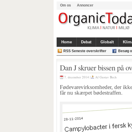
Om os
Annoncer
Home
Debat
Globalt
Klim
RSS Seneste overskrifter
Besøg o
Dan J skruer bissen på o
7. december 2014 |
Af
Gustav Bech
Fødevarevirksomheder, der ikke 
får nu skærpet bødestraffen.