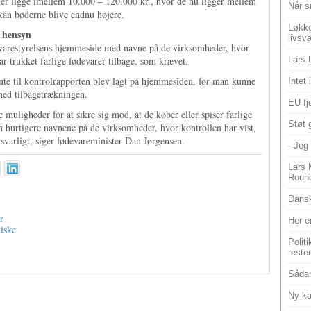
der ligge imellem 10.000 – 120.000 kr., hvor de nu ligger mellem
Når s
 kan bøderne blive endnu højere.
Løkke
 hensyn
livsv
evarestyrelsens hjemmeside med navne på de virksomheder, hvor
ar trukket farlige fødevarer tilbage, som krævet.
Lars 
ente til kontrolrapporten blev lagt på hjemmesiden, før man kunne
Intet
med tilbagetrækningen.
EU fje
e muligheder for at sikre sig mod, at de køber eller spiser farlige
Støt 
en hurtigere navnene på de virksomheder, hvor kontrollen har vist,
svarligt, siger fødevareminister Dan Jørgensen.
- Jeg 
Lars 
Roun
Dansk
r
Her e
tiske
Polit
reste
Sådan
Ny ka