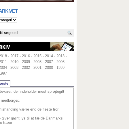
 ARKIVET
2018
-
2017
-
2016
-
2015
-
2014
-
2013
-
2011
-
2010
-
2009
-
2008
-
2007
-
2006
-
2004
-
2003
-
2002
-
2001
-
2000
-
1999
-
1997
læste
devarer, der indeholder mest sprøjtegift
medborger...
ishandling værre end de fleste tror
 giver grønt lys til at fælde Danmarks
e træer