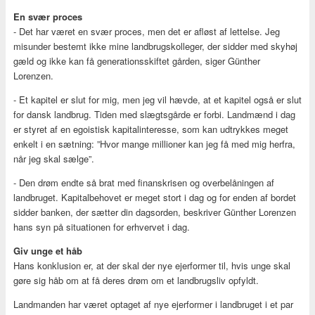
En svær proces
- Det har været en svær proces, men det er afløst af lettelse. Jeg
misunder bestemt ikke mine landbrugskolleger, der sidder med skyhøj
gæld og ikke kan få generationsskiftet gården, siger Günther
Lorenzen.
- Et kapitel er slut for mig, men jeg vil hævde, at et kapitel også er slut
for dansk landbrug. Tiden med slægtsgårde er forbi. Landmænd i dag
er styret af en egoistisk kapitalinteresse, som kan udtrykkes meget
enkelt i en sætning: ”Hvor mange millioner kan jeg få med mig herfra,
når jeg skal sælge”.
- Den drøm endte så brat med finanskrisen og overbelåningen af
landbruget. Kapitalbehovet er meget stort i dag og for enden af bordet
sidder banken, der sætter din dagsorden, beskriver Günther Lorenzen
hans syn på situationen for erhvervet i dag.
Giv unge et håb
Hans konklusion er, at der skal der nye ejerformer til, hvis unge skal
gøre sig håb om at få deres drøm om et landbrugsliv opfyldt.
Landmanden har været optaget af nye ejerformer i landbruget i et par