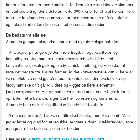
har nu store marker med kamille til te. Den lokale landsby, Jejsing, har
en støtteforening, der sidste år fik 40.000 kroner for at plukke kamillen,
fortæller landmanden og nævner, at med ansættelse af folk i skåne-
og fleksjob arbejdes der også med en social dimension.
De bedste fra alle tre
Almende-gruppen eksperimenterer med nye dyrkningsmetoder.
- Vi arbejder på at gøre jorden mere frugtbar, øge kvaliteten og
høstudbyttet. Jeg har i mit landmandsliv arbejdet både med
konventionelt, økologisk og biodynamisk landbrug, og vi ønsker at
tage det bedste fra alle tre former. Af det konventionelle kan vi lære at
være effektive og kigge på stordriftsfordelene. I den økologiske og
biodynamiske drift går vi videre og kigger på flere elementer i
jordbundsprøverne. Her samarbejder vi med anerkendte fagfolk for at
opnå den rette balance, siger Günther Lorenzen og fastslår, at
Almende har udviklet sig tilfredsstillende i sit første år.
- Almendes første år har været tilfredsstillende, men ikke nemt. Men
jeg er lettet og glad for, at jeg ikke længere sidder i gældsfælden, som
mange af mine kolleger, pointerer bonden.
Læs også:
Pløjefri dyrkning skal give frugtbar jord