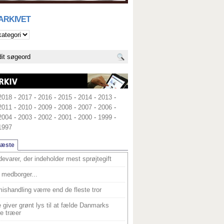
 ARKIVET
2018
-
2017
-
2016
-
2015
-
2014
-
2013
-
2011
-
2010
-
2009
-
2008
-
2007
-
2006
-
2004
-
2003
-
2002
-
2001
-
2000
-
1999
-
1997
læste
devarer, der indeholder mest sprøjtegift
medborger...
ishandling værre end de fleste tror
 giver grønt lys til at fælde Danmarks
e træer