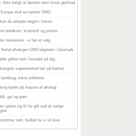
: Ikke farligt at danske børn tisser glyfosat
 Europa skal acceptere GMO
 kan du arbejde nøgen i haven
om brødkorn, kvælstof og protein
ller menneske - vi har et valg
 flertal afværger GMO-afgrøder i Danmark
alder giften ned i hovedet på dig
kologisk supermarked tæt på Aarhus
landbrug, kære politikere
borg byder på masser af økologi
blå, gul og grøn
er spiser sig fri for gift ved at vælge
gisk
temmer selv, hvilket liv vi vil leve