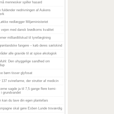
må mennesker spiller hasard
 fuldender nedrivningen af Aukens
ærk
Løkke nedlægger Miljøministeriet
 i vejen med dansk brødkorns kvalitet
rner milliardtilskud til tyrefægtning
grønlandske fangere – køb deres sælskind
råder alle gravide til at spise økologisk
Muhl: Den uhyggelige sandhed om
dup
e børn tisser glyfosat
r 137 svinefarme, der strutter af medicin
ikerne sagde ja til 7,5 gange flere kemi-
r i grundvandet
 kan du lave din egen plantefars
mpagne skal gøre Esben Lunde troværdig