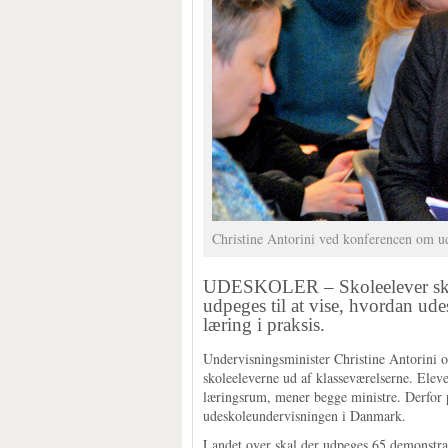
Christine Antorini ved konferencen om ude
UDESKOLER – Skoleelever skal 
udpeges til at vise, hvordan ud
læring i praksis.
Undervisningsminister Christine Antorini og
skoleeleverne ud af klasseværelserne. Eleve
læringsrum, mener begge ministre. Derfor 
udeskoleundervisningen i Danmark.
Landet over skal der udpeges 65 demonstra