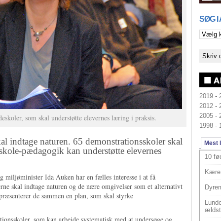
SØG I
2019
-
2012
-
2005
-
skoler, som skal understøtte elevernes læring i praksis.
1998
-
indtage naturen. 65 demonstrationsskoler skal
Mest 
eskole-pædagogik kan understøtte elevernes
10 fø
Kære 
 miljøminister Ida Auken har en fælles interesse i at få
rne skal indtage naturen og de nære omgivelser som et alternativt
Dyrem
præsenterer de sammen en plan, som skal styrke
Lunde
ældst
tionsskoler, som kan arbejde systematisk med at undersøge og