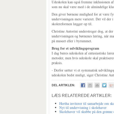
Udeskolen kan også fremme inklusionen af de
som nu skal være med i de almindelige klas
Den giver børnene mulighed for at være fys
undervisningen mere varieret. Det vil der i
skolereformen lægger op til.
Christine Antorini understreger dog, at de
undervisningen og børnenes læring, når man 
på museet eller i byrummet.
Brug for et udviklingsprogram
I dag bæres udeskolen af entusiastiske lære
metoder, men hvis udeskole skal praktisere
praksis.
- Derfor sætter vi et systematisk udvikling
udeskolen bedst muligt, siger Christine Ant
DEL ARTIKLEN:
LÆS RELATEREDE ARTIKLER:
Hertha inviterer til samarbejde om sk
Nyt til undervisning i skolehaver
Skolehaver vil skubbe på den grønne 