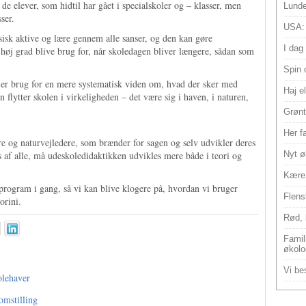
 elever, som hidtil har gået i specialskoler og – klasser, men
Lunde
ser.
USA:
isk aktive og lære gennem alle sanser, og den kan gøre
I dag
 høj grad blive brug for, når skoledagen bliver længere, sådan som
Spin 
r er brug for en mere systematisk viden om, hvad der sker med
Haj e
flytter skolen i virkeligheden – det være sig i haven, i naturen,
Grønt
Her f
re og naturvejledere, som brænder for sagen og selv udvikler deres
s af alle, må udeskoledidaktikken udvikles mere både i teori og
Nyt ø
Kære 
sprogram i gang, så vi kan blive klogere på, hvordan vi bruger
Flens
orini.
Rød, 
Famili
økolo
Vi bes
olehaver
omstilling