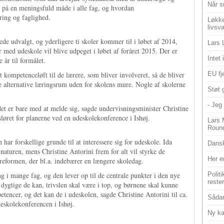
Når s
på en meningsfuld måde i alle fag, og hvordan
ing og faglighed.
Løkke
livsv
ede udvalgt, og yderligere ti skoler kommer til i løbet af 2014,
Lars 
 med udeskole vil blive udpeget i løbet af foråret 2015. Der er
Intet
 år til formålet.
t kompetenceløft til de lærere, som bliver involveret, så de bliver
EU fje
de alternative læringsrum uden for skolens mure. Nogle af skolerne
Støt 
- Jeg 
å det er bare med at melde sig, sagde undervisningsminister Christine
sløret for planerne ved en udeskolekonference i Ishøj.
Lars 
Roun
ar forskellige grunde til at interessere sig for udeskole. Ida
Dansk
aturen, mens Christine Antorini frem for alt vil styrke de
Her e
ereformen, der bl.a. indebærer en længere skoledag.
g i mange fag, og den lever op til de centrale punkter i den nye
Polit
reste
 dygtige de kan, trivslen skal være i top, og børnene skal kunne
tencer, og det kan de i udeskolen, sagde Christine Antorini til ca.
Sådan
eskolekonferencen i Ishøj.
Ny ka