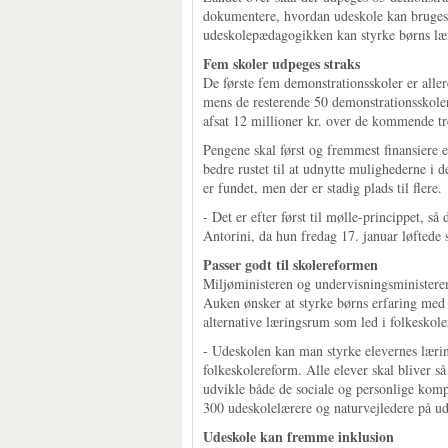
dokumentere, hvordan udeskole kan bruges 
udeskolepædagogikken kan styrke børns lær
Fem skoler udpeges straks
De første fem demonstrationsskoler er aller
mens de resterende 50 demonstrationsskoler
afsat 12 millioner kr. over de kommende tre
Pengene skal først og fremmest finansiere e
bedre rustet til at udnytte mulighederne i 
er fundet, men der er stadig plads til flere.
- Det er efter først til mølle-princippet, s
Antorini, da hun fredag 17. januar løftede 
Passer godt til skolereformen
Miljøministeren og undervisningsministeren h
Auken ønsker at styrke børns erfaring med n
alternative læringsrum som led i folkeskol
- Udeskolen kan man styrke elevernes lærin
folkeskolereform. Alle elever skal bliver så
udvikle både de sociale og personlige kompe
300 udeskolelærere og naturvejledere på ud
Udeskole kan fremme inklusion