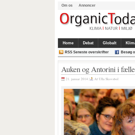
Om os
Annoncer
Home
Debat
Globalt
Klim
RSS Seneste overskrifter
Besøg o
Auken og Antorini i fælle
21. januar 2014 |
Af
Ulla Skovsbol