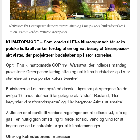
Aktivister fra Greenpeace demonstrerer i aften og i nat på seks kulkraftværker i
Polen. Foto: Gorden Wlters/Greenpeace
KLIMATOPMØDE – Som optakt til FNs klimatopmøde får seks
polske kulkraftværker lørdag aften og nat besøg af Greenpeace-
aktivister, der projekterer budskaber op i stor størrelse.
Op til FNs klimatopmøde COP 19 i Warsawa, der indledes mandag,
projekterer Greenpeace lørdag aften og nat klima-budskaber op i stor
størrelse på seks polske kulkraftværker.
Budskaberne kommer også på dansk – ligesom på sprogene fra de
øvrige 17 lande, der har tilfangetagne aktivister i Rusland; ‘Her
begynder klimaforandringerne’ og ‘Her begynder Arktis at smelte’.
Aktionen er et opråb til verdens regeringer om at udfase kul, olie og
gas i en hurtig grøn omstilling til fordel for sol, vand og vind for at
begrænse de katastrofale følger af klimaforandringer.
Olie- og kulindustriens interesser