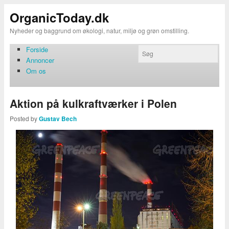
OrganicToday.dk
Nyheder og baggrund om økologi, natur, miljø og grøn omstilling.
Forside
Annoncer
Om os
Aktion på kulkraftværker i Polen
Posted by
Gustav Bech