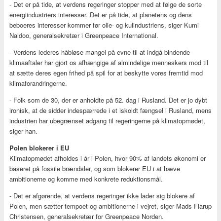
- Det er på tide, at verdens regeringer stopper med at følge de sorte
energiindustriers interesser. Det er på tide, at planetens og dens
beboeres interesser kommer før olie- og kulindustriens, siger Kumi
Naidoo, generalsekretær i Greenpeace International.
- Verdens lederes håbløse mangel på evne til at indgå bindende
klimaaftaler har gjort os afhængige af almindelige menneskers mod til
at sætte deres egen frihed på spil for at beskytte vores fremtid mod
klimaforandringerne.
- Folk som de 30, der er anholdte på 52. dag i Rusland. Det er jo dybt
ironisk, at de sidder indespærrede i et iskoldt fængsel i Rusland, mens
industrien har ubegrænset adgang til regeringerne på klimatopmødet,
siger han.
Polen blokerer i EU
Klimatopmødet afholdes i år i Polen, hvor 90% af landets økonomi er
baseret på fossile brændsler, og som blokerer EU i at hæve
ambitionerne og komme med konkrete reduktionsmål.
- Det er afgørende, at verdens regeringer ikke lader sig blokere af
Polen, men sætter tempoet og ambitionerne i vejret, siger Mads Flarup
Christensen, generalsekretær for Greenpeace Norden.