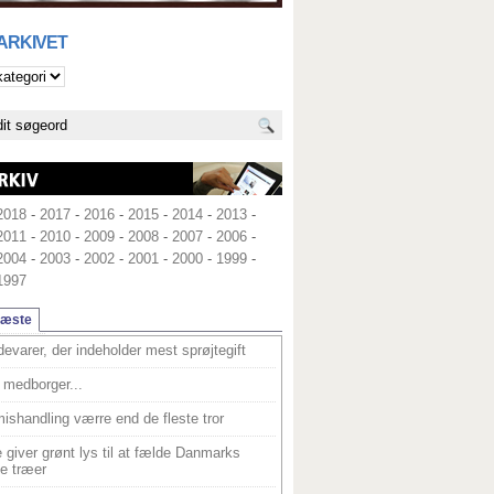
 ARKIVET
2018
-
2017
-
2016
-
2015
-
2014
-
2013
-
2011
-
2010
-
2009
-
2008
-
2007
-
2006
-
2004
-
2003
-
2002
-
2001
-
2000
-
1999
-
1997
læste
devarer, der indeholder mest sprøjtegift
medborger...
ishandling værre end de fleste tror
 giver grønt lys til at fælde Danmarks
e træer