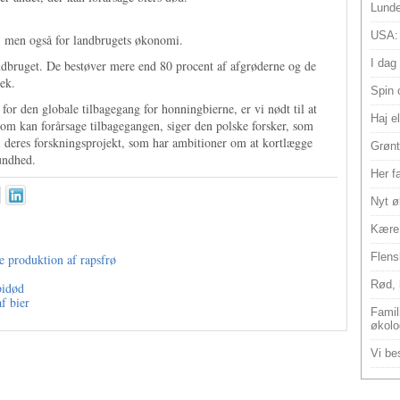
Lunde
USA:
t, men også for landbrugets økonomi.
I dag
landbruget. De bestøver mere end 80 procent af afgrøderne og de
ek.
Spin 
r for den globale tilbagegang for honningbierne, er vi nødt til at
Haj e
om kan forårsage tilbagegangen, siger den polske forsker, som
e i deres forskningsprojekt, som har ambitioner om at kortlægge
Grønt
undhed.
Her f
Nyt ø
Kære 
Flens
 produktion af rapsfrø
Rød, 
bidød
f bier
Famili
økolo
Vi bes