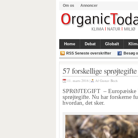
Om os
Annoncer
Home
Debat
Globalt
Klim
RSS Seneste overskrifter
Besøg o
57 forskellige sprøjtegift
11. marts 2016 |
Af
Gustav Bech
SPRØJTEGIFT – Europæiske bier
sprøjtegifte. Nu har forskerne f
hvordan, det sker.