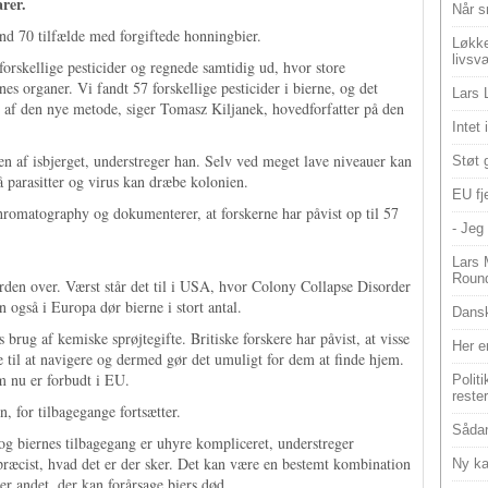
arer.
Når s
nd 70 tilfælde med forgiftede honningbier.
Løkke
livsv
orskellige pesticider og regnede samtidig ud, hvor store
nes organer. Vi fandt 57 forskellige pesticider i bierne, og det
Lars 
ælp af den nye metode, siger Tomasz Kiljanek, hovedforfatter på den
Intet
en af isbjerget, understreger han. Selv ved meget lave niveauer kan
Støt 
å parasitter og virus kan dræbe kolonien.
EU fje
Chromatography og dokumenterer, at forskerne har påvist op til 57
- Jeg 
Lars 
Roun
erden over. Værst står det til i USA, hvor Colony Collapse Disorder
 også i Europa dør bierne i stort antal.
Dansk
brug af kemiske sprøjtegifte. Britiske forskere har påvist, at visse
Her e
e til at navigere og dermed gør det umuligt for dem at finde hjem.
m nu er forbudt i EU.
Polit
reste
, for tilbagegange fortsætter.
Sådan
og biernes tilbagegang er uhyre kompliceret, understreger
 præcist, hvad det er der sker. Det kan være en bestemt kombination
Ny ka
ler andet, der kan forårsage biers død.