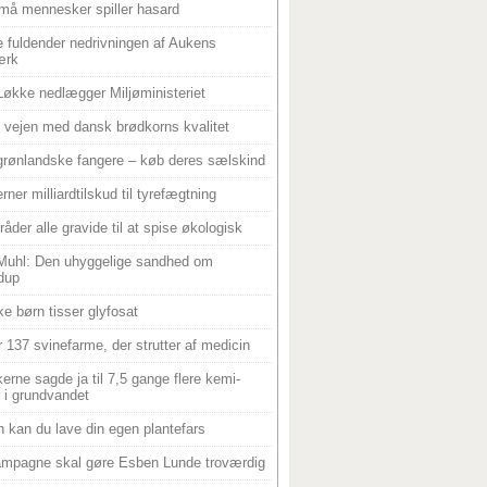
må mennesker spiller hasard
 fuldender nedrivningen af Aukens
ærk
Løkke nedlægger Miljøministeriet
 i vejen med dansk brødkorns kvalitet
grønlandske fangere – køb deres sælskind
rner milliardtilskud til tyrefægtning
råder alle gravide til at spise økologisk
Muhl: Den uhyggelige sandhed om
dup
e børn tisser glyfosat
r 137 svinefarme, der strutter af medicin
ikerne sagde ja til 7,5 gange flere kemi-
r i grundvandet
 kan du lave din egen plantefars
mpagne skal gøre Esben Lunde troværdig