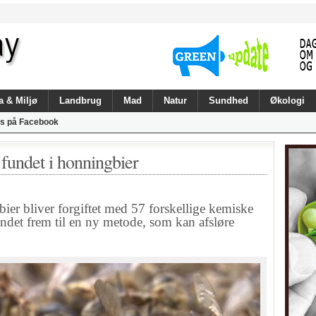
a & Miljø
Landbrug
Mad
Natur
Sundhed
Økologi
s på Facebook
e fundet i honningbier
 bliver forgiftet med 57 forskellige kemiske
undet frem til en ny metode, som kan afsløre