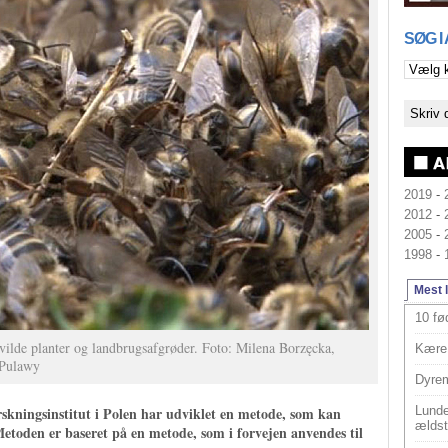
SØG I
2019
-
2012
-
2005
-
1998
-
Mest 
10 fø
vilde planter og landbrugsafgrøder. Foto: Milena Borzęcka,
Kære 
 Pulawy
Dyrem
rskningsinstitut i Polen har udviklet en metode, som kan
Lunde
ældst
Metoden er baseret på en metode, som i forvejen anvendes til