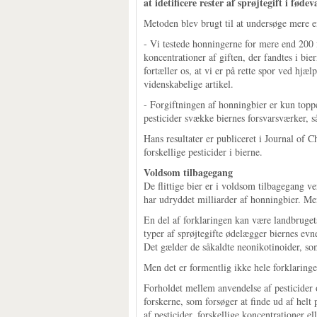
at idetificere rester af sprøjtegift i fødev
Metoden blev brugt til at undersøge mere e
- Vi testede honningerne for mere end 200 f
koncentrationer af giften, der fandtes i bier
fortæller os, at vi er på rette spor ved hj
videnskabelige artikel.
- Forgiftningen af honningbier er kun topp
pesticider svække biernes forsvarsværker, s
Hans resultater er publiceret i Journal of 
forskellige pesticider i bierne.
Voldsom tilbagegang
De flittige bier er i voldsom tilbagegang v
har udryddet milliarder af honningbier. Men
En del af forklaringen kan være landbrugets 
typer af sprøjtegifte ødelægger biernes evn
Det gælder de såkaldte neonikotinoider, so
Men det er formentlig ikke hele forklaringen
Forholdet mellem anvendelse af pesticider 
forskerne, som forsøger at finde ud af helt
af pesticider, forskellige koncentrationer el