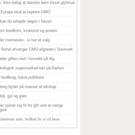
: Ikke farligt at danske børn tisser glyfosat
 Europa skal acceptere GMO
 kan du arbejde nøgen i haven
om brødkorn, kvælstof og protein
ller menneske - vi har et valg
 flertal afværger GMO-afgrøder i Danmark
alder giften ned i hovedet på dig
kologisk supermarked tæt på Aarhus
landbrug, kære politikere
borg byder på masser af økologi
blå, gul og grøn
er spiser sig fri for gift ved at vælge
gisk
temmer selv, hvilket liv vi vil leve