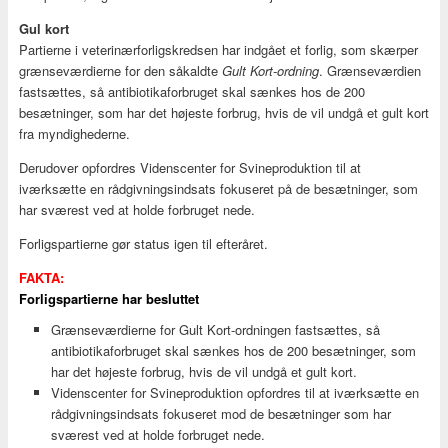
Gul kort
Partierne i veterinærforligskredsen har indgået et forlig, som skærper
grænseværdierne for den såkaldte
Gult Kort-ordning
. Grænseværdien
fastsættes, så antibiotikaforbruget skal sænkes hos de 200
besætninger, som har det højeste forbrug, hvis de vil undgå et gult kort
fra myndighederne.
Derudover opfordres Videnscenter for Svineproduktion til at
iværksætte en rådgivningsindsats fokuseret på de besætninger, som
har sværest ved at holde forbruget nede.
Forligspartierne gør status igen til efteråret.
FAKTA:
Forligspartierne har besluttet
Grænseværdierne for Gult Kort-ordningen fastsættes, så
antibiotikaforbruget skal sænkes hos de 200 besætninger, som
har det højeste forbrug, hvis de vil undgå et gult kort.
Videnscenter for Svineproduktion opfordres til at iværksætte en
rådgivningsindsats fokuseret mod de besætninger som har
sværest ved at holde forbruget nede.