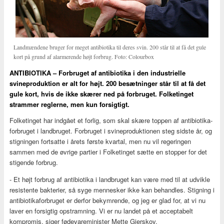
Landmændene bruger for meget antibiotika til deres svin. 200 står til at få det gule
kort på grund af alarmerende højt forbrug. Foto: Colourbox
ANTIBIOTIKA – Forbruget af antibiotika i den industrielle
svineproduktion er alt for højt. 200 besætninger står til at få det
gule kort, hvis de ikke skærer ned på forbruget. Folketinget
strammer reglerne, men kun forsigtigt.
Folketinget har indgået et forlig, som skal skære toppen af antibiotika-
forbruget i landbruget. Forbruget i svineproduktionen steg sidste år, og
stigningen fortsatte i årets første kvartal, men nu vil regeringen
sammen med de øvrige partier i Folketinget sætte en stopper for det
stigende forbrug.
- Et højt forbrug af antibiotika i landbruget kan være med til at udvikle
resistente bakterier, så syge mennesker ikke kan behandles. Stigning i
antibiotikaforbruget er derfor bekymrende, og jeg er glad for, at vi nu
laver en forsigtig opstramning. Vi er nu landet på et acceptabelt
kompromis, siger fødevareminister Mette Gjerskov.