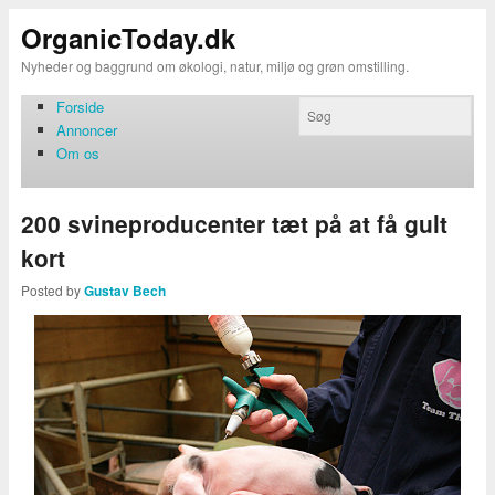
OrganicToday.dk
Nyheder og baggrund om økologi, natur, miljø og grøn omstilling.
Forside
Annoncer
Om os
200 svineproducenter tæt på at få gult
kort
Posted by
Gustav Bech