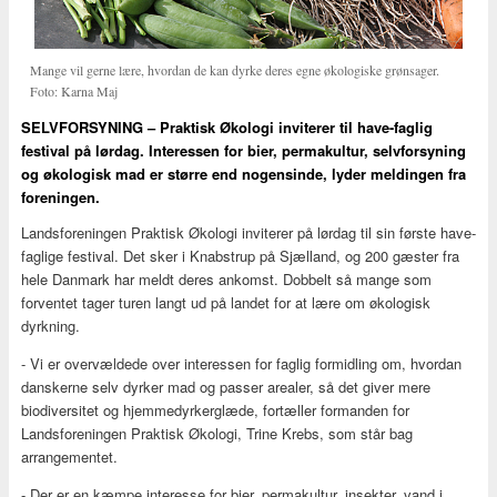
Mange vil gerne lære, hvordan de kan dyrke deres egne økologiske grønsager.
Foto: Karna Maj
SELVFORSYNING – Praktisk Økologi inviterer til have-faglig
festival på lørdag. Interessen for bier, permakultur, selvforsyning
og økologisk mad er større end nogensinde, lyder meldingen fra
foreningen.
Landsforeningen Praktisk Økologi inviterer på lørdag til sin første have-
faglige festival. Det sker i Knabstrup på Sjælland, og 200 gæster fra
hele Danmark har meldt deres ankomst. Dobbelt så mange som
forventet tager turen langt ud på landet for at lære om økologisk
dyrkning.
- Vi er overvældede over interessen for faglig formidling om, hvordan
danskerne selv dyrker mad og passer arealer, så det giver mere
biodiversitet og hjemmedyrkerglæde, fortæller formanden for
Landsforeningen Praktisk Økologi, Trine Krebs, som står bag
arrangementet.
- Der er en kæmpe interesse for bier, permakultur, insekter, vand i