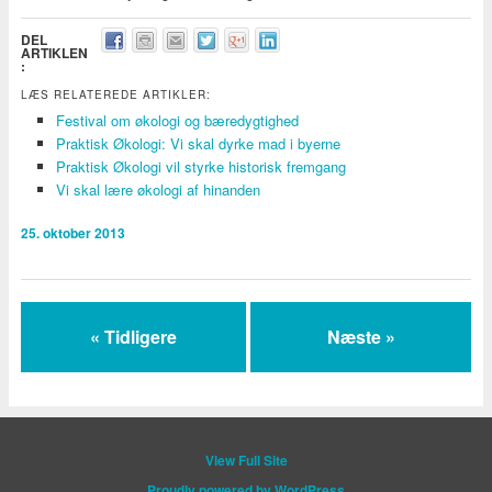
DEL
ARTIKLEN
:
LÆS RELATEREDE ARTIKLER:
Festival om økologi og bæredygtighed
Praktisk Økologi: Vi skal dyrke mad i byerne
Praktisk Økologi vil styrke historisk fremgang
Vi skal lære økologi af hinanden
25. oktober 2013
« Tidligere
Næste »
View Full Site
Proudly powered by WordPress