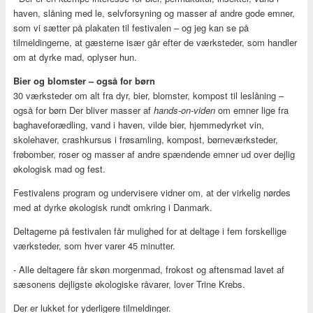
haven, slåning med le, selvforsyning og masser af andre gode emner,
som vi sætter på plakaten til festivalen – og jeg kan se på
tilmeldingerne, at gæsterne især går efter de værksteder, som handler
om at dyrke mad, oplyser hun.
Bier og blomster – også for børn
30 værksteder om alt fra dyr, bier, blomster, kompost til leslåning –
også for børn Der bliver masser af
hands-on-viden
om emner lige fra
baghaveforædling, vand i haven, vilde bier, hjemmedyrket vin,
skolehaver, crashkursus i frøsamling, kompost, børneværksteder,
frøbomber, roser og masser af andre spændende emner ud over dejlig
økologisk mad og fest.
Festivalens program og undervisere vidner om, at der virkelig nørdes
med at dyrke økologisk rundt omkring i Danmark.
Deltagerne på festivalen får mulighed for at deltage i fem forskellige
værksteder, som hver varer 45 minutter.
- Alle deltagere får skøn morgenmad, frokost og aftensmad lavet af
sæsonens dejligste økologiske råvarer, lover Trine Krebs.
Der er lukket for yderligere tilmeldinger.