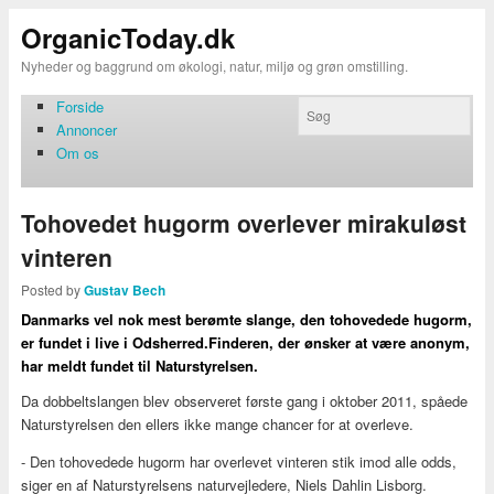
OrganicToday.dk
Nyheder og baggrund om økologi, natur, miljø og grøn omstilling.
Forside
Annoncer
Om os
Tohovedet hugorm overlever mirakuløst
vinteren
Posted by
Gustav Bech
Danmarks vel nok mest berømte slange, den tohovedede hugorm,
er fundet i live i Odsherred.Finderen, der ønsker at være anonym,
har meldt fundet til Naturstyrelsen.
Da dobbeltslangen blev observeret første gang i oktober 2011, spåede
Naturstyrelsen den ellers ikke mange chancer for at overleve.
- Den tohovedede hugorm har overlevet vinteren stik imod alle odds,
siger en af Naturstyrelsens naturvejledere, Niels Dahlin Lisborg.