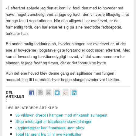
- I efteråret spåede jeg den et kort liv, fordi den med to hoveder må
have meget vanskeligt ved at jage og fordi, den vil være tilbøjelig til at
hænge fast i vegetationen. Når den alligevel har overlevet, er det
formentlig fordi, den har ernæret sig på sine medfødte fedtdepoter,
forklarer han.
En anden mulig forklaring på, hvorfor slangen har overlevet er, at det
ene af hovederne i bogstaveligste forstand er dødt siden efteråret. Med
kun et levende og funktionsdygtigt hoved, vil det være nemmere for
slangen at jage frøer og firben, der er det foretrukne bytte.
Kun det ene hoved blev denne gang set spillende med tungen i
modsætning til i efteråret, hvor begge slangehoveder var i aktion.
DEL
ARTIKLEN
:
LÆS RELATEREDE ARTIKLER:
35 vildsvin dræbt i kampen mod afrikansk svinepest
Stop misbruget af forældede skovordninger
Jagtindtægter kan finansiere urørt skov
Total får grønt lys til ni nye kemikalier