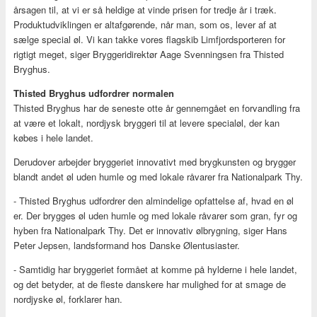
årsagen til, at vi er så heldige at vinde prisen for tredje år i træk.
Produktudviklingen er altafgørende, når man, som os, lever af at
sælge special øl. Vi kan takke vores flagskib Limfjordsporteren for
rigtigt meget, siger Bryggeridirektør Aage Svenningsen fra Thisted
Bryghus.
Thisted Bryghus udfordrer normalen
Thisted Bryghus har de seneste otte år gennemgået en forvandling fra
at være et lokalt, nordjysk bryggeri til at levere specialøl, der kan
købes i hele landet.
Derudover arbejder bryggeriet innovativt med brygkunsten og brygger
blandt andet øl uden humle og med lokale råvarer fra Nationalpark Thy.
- Thisted Bryghus udfordrer den almindelige opfattelse af, hvad en øl
er. Der brygges øl uden humle og med lokale råvarer som gran, fyr og
hyben fra Nationalpark Thy. Det er innovativ ølbrygning, siger Hans
Peter Jepsen, landsformand hos Danske Ølentusiaster.
- Samtidig har bryggeriet formået at komme på hylderne i hele landet,
og det betyder, at de fleste danskere har mulighed for at smage de
nordjyske øl, forklarer han.