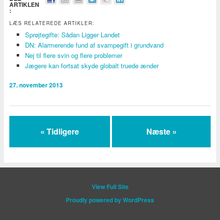
ARTIKLEN
:
LÆS RELATEREDE ARTIKLER:
Sprøjtegifte: Sådan Ligger Landet
DN: Alarmerende fund af svampegift i grundvand
Nej til flere svin og flere problemer
Jægere kan fortsat skyde globalt truede ænder
27. november 2013
« Tidligere
Næste »
View Full Site
Proudly powered by WordPress