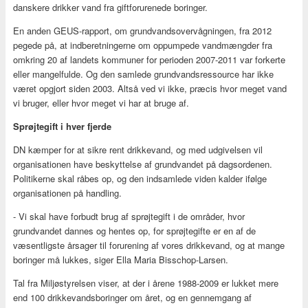
danskere drikker vand fra giftforurenede boringer.
En anden GEUS-rapport, om grundvandsovervågningen, fra 2012
pegede på, at indberetningerne om oppumpede vandmængder fra
omkring 20 af landets kommuner for perioden 2007-2011 var forkerte
eller mangelfulde. Og den samlede grundvandsressource har ikke
været opgjort siden 2003. Altså ved vi ikke, præcis hvor meget vand
vi bruger, eller hvor meget vi har at bruge af.
Sprøjtegift i hver fjerde
DN kæmper for at sikre rent drikkevand, og med udgivelsen vil
organisationen have beskyttelse af grundvandet på dagsordenen.
Politikerne skal råbes op, og den indsamlede viden kalder ifølge
organisationen på handling.
- Vi skal have forbudt brug af sprøjtegift i de områder, hvor
grundvandet dannes og hentes op, for sprøjtegifte er en af de
væsentligste årsager til forurening af vores drikkevand, og at mange
boringer må lukkes, siger Ella Maria Bisschop-Larsen.
Tal fra Miljøstyrelsen viser, at der i årene 1988-2009 er lukket mere
end 100 drikkevandsboringer om året, og en gennemgang af