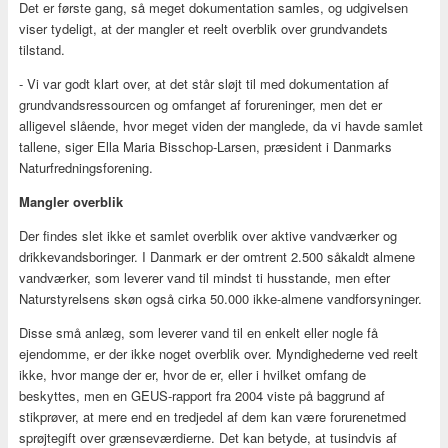
Det er første gang, så meget dokumentation samles, og udgivelsen
viser tydeligt, at der mangler et reelt overblik over grundvandets
tilstand.
- Vi var godt klart over, at det står sløjt til med dokumentation af
grundvandsressourcen og omfanget af forureninger, men det er
alligevel slående, hvor meget viden der manglede, da vi havde samlet
tallene, siger Ella Maria Bisschop-Larsen, præsident i Danmarks
Naturfredningsforening.
Mangler overblik
Der findes slet ikke et samlet overblik over aktive vandværker og
drikkevandsboringer. I Danmark er der omtrent 2.500 såkaldt almene
vandværker, som leverer vand til mindst ti husstande, men efter
Naturstyrelsens skøn også cirka 50.000 ikke-almene vandforsyninger.
Disse små anlæg, som leverer vand til en enkelt eller nogle få
ejendomme, er der ikke noget overblik over. Myndighederne ved reelt
ikke, hvor mange der er, hvor de er, eller i hvilket omfang de
beskyttes, men en GEUS-rapport fra 2004 viste på baggrund af
stikprøver, at mere end en tredjedel af dem kan være forurenetmed
sprøjtegift over grænseværdierne. Det kan betyde, at tusindvis af