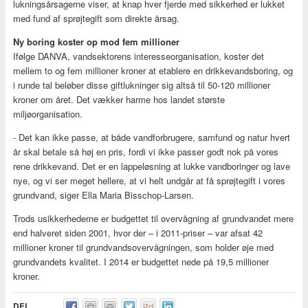
lukningsårsagerne viser, at knap hver fjerde med sikkerhed er lukket
med fund af sprøjtegift som direkte årsag.
Ny boring koster op mod fem millioner
Ifølge DANVA, vandsektorens interesseorganisation, koster det
mellem to og fem millioner kroner at etablere en drikkevandsboring, og
i runde tal beløber disse giftlukninger sig altså til 50-120 millioner
kroner om året. Det vækker harme hos landet største
miljøorganisation.
- Det kan ikke passe, at både vandforbrugere, samfund og natur hvert
år skal betale så høj en pris, fordi vi ikke passer godt nok på vores
rene drikkevand. Det er en lappeløsning at lukke vandboringer og lave
nye, og vi ser meget hellere, at vi helt undgår at få sprøjtegift i vores
grundvand, siger Ella Maria Bisschop-Larsen.
Trods usikkerhederne er budgettet til overvågning af grundvandet mere
end halveret siden 2001, hvor der – i 2011-priser – var afsat 42
millioner kroner til grundvandsovervågningen, som holder øje med
grundvandets kvalitet. I 2014 er budgettet nede på 19,5 millioner
kroner.
DEL