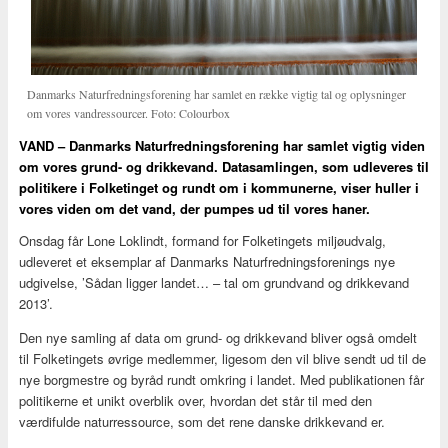
Danmarks Naturfredningsforening har samlet en række vigtig tal og oplysninger
om vores vandressourcer. Foto: Colourbox
VAND – Danmarks Naturfredningsforening har samlet vigtig viden
om vores grund- og drikkevand. Datasamlingen, som udleveres til
politikere i Folketinget og rundt om i kommunerne, viser huller i
vores viden om det vand, der pumpes ud til vores haner.
Onsdag får Lone Loklindt, formand for Folketingets miljøudvalg,
udleveret et eksemplar af Danmarks Naturfredningsforenings nye
udgivelse, ’Sådan ligger landet… – tal om grundvand og drikkevand
2013’.
Den nye samling af data om grund- og drikkevand bliver også omdelt
til Folketingets øvrige medlemmer, ligesom den vil blive sendt ud til de
nye borgmestre og byråd rundt omkring i landet. Med publikationen får
politikerne et unikt overblik over, hvordan det står til med den
værdifulde naturressource, som det rene danske drikkevand er.