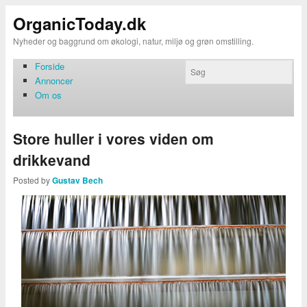
OrganicToday.dk
Nyheder og baggrund om økologi, natur, miljø og grøn omstilling.
Forside
Annoncer
Om os
Store huller i vores viden om
drikkevand
Posted by
Gustav Bech