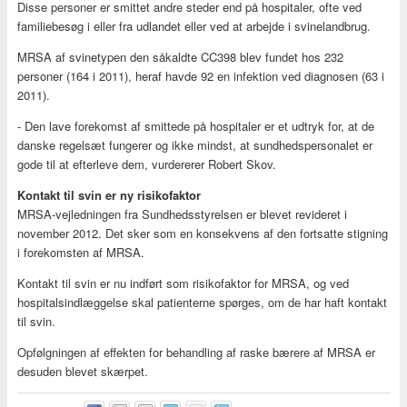
Disse personer er smittet andre steder end på hospitaler, ofte ved
familiebesøg i eller fra udlandet eller ved at arbejde i svinelandbrug.
MRSA af svinetypen den såkaldte CC398 blev fundet hos 232
personer (164 i 2011), heraf havde 92 en infektion ved diagnosen (63 i
2011).
- Den lave forekomst af smittede på hospitaler er et udtryk for, at de
danske regelsæt fungerer og ikke mindst, at sundhedspersonalet er
gode til at efterleve dem, vurdererer Robert Skov.
Kontakt til svin er ny risikofaktor
MRSA-vejledningen fra Sundhedsstyrelsen er blevet revideret i
november 2012. Det sker som en konsekvens af den fortsatte stigning
i forekomsten af MRSA.
Kontakt til svin er nu indført som risikofaktor for MRSA, og ved
hospitalsindlæggelse skal patienterne spørges, om de har haft kontakt
til svin.
Opfølgningen af effekten for behandling af raske bærere af MRSA er
desuden blevet skærpet.