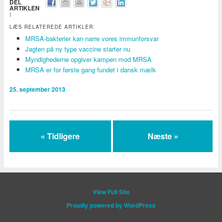
DEL
ARTIKLEN
:
LÆS RELATEREDE ARTIKLER:
MRSA-bakterier kan narre vores immunforsvar
Jagten på ny type vaccine starter nu
Myndighederne opgiver kampen mod MRSA
MRSA er for første gang fundet i dansk mælk
25. september 2013
« Tidligere
Næste »
View Full Site
Proudly powered by WordPress