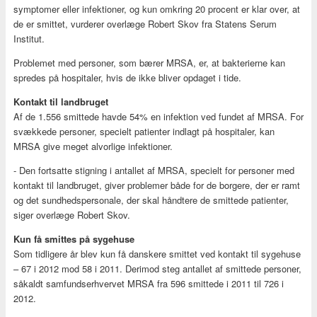
symptomer eller infektioner, og kun omkring 20 procent er klar over, at
de er smittet, vurderer overlæge Robert Skov fra Statens Serum
Institut.
Problemet med personer, som bærer MRSA, er, at bakterierne kan
spredes på hospitaler, hvis de ikke bliver opdaget i tide.
Kontakt til landbruget
Af de 1.556 smittede havde 54% en infektion ved fundet af MRSA. For
svækkede personer, specielt patienter indlagt på hospitaler, kan
MRSA give meget alvorlige infektioner.
- Den fortsatte stigning i antallet af MRSA, specielt for personer med
kontakt til landbruget, giver problemer både for de borgere, der er ramt
og det sundhedspersonale, der skal håndtere de smittede patienter,
siger overlæge Robert Skov.
Kun få smittes på sygehuse
Som tidligere år blev kun få danskere smittet ved kontakt til sygehuse
– 67 i 2012 mod 58 i 2011. Derimod steg antallet af smittede personer,
såkaldt samfundserhvervet MRSA fra 596 smittede i 2011 til 726 i
2012.