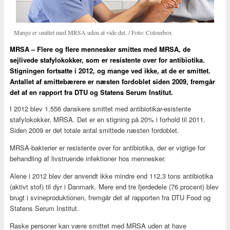
Mange er smittet med MRSA uden at vide det. / Foto: Colourbox
MRSA – Flere og flere mennesker smittes med MRSA, de
sejlivede stafylokokker, som er resistente over for antibiotika.
Stigningen fortsatte i 2012, og mange ved ikke, at de er smittet.
Antallet af smittebærere er næsten fordoblet siden 2009, fremgår
det af en rapport fra DTU og Statens Serum Institut.
I 2012 blev 1.556 danskere smittet med antibiotikar-esistente
stafylokokker, MRSA. Det er en stigning på 20% i forhold til 2011.
Siden 2009 er det totale antal smittede næsten fordoblet.
MRSA-bakterier er resistente over for antibiotika, der er vigtige for
behandling af livstruende infektioner hos mennesker.
Alene i 2012 blev der anvendt ikke mindre end 112,3 tons antibiotika
(aktivt stof) til dyr i Danmark. Mere end tre fjerdedele (76 procent) blev
brugt i svineproduktionen, fremgår det af rapporten fra DTU Food og
Statens Serum Institut.
Raske personer kan være smittet med MRSA uden at have