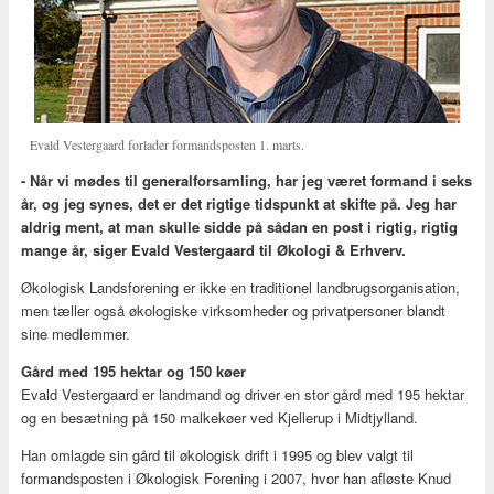
Evald Vestergaard forlader formandsposten 1. marts.
- Når vi mødes til generalforsamling, har jeg været formand i seks
år, og jeg synes, det er det rigtige tidspunkt at skifte på. Jeg har
aldrig ment, at man skulle sidde på sådan en post i rigtig, rigtig
mange år, siger Evald Vestergaard til Økologi & Erhverv.
Økologisk Landsforening er ikke en traditionel landbrugsorganisation,
men tæller også økologiske virksomheder og privatpersoner blandt
sine medlemmer.
Gård med 195 hektar og 150 køer
Evald Vestergaard er landmand og driver en stor gård med 195 hektar
og en besætning på 150 malkekøer ved Kjellerup i Midtjylland.
Han omlagde sin gård til økologisk drift i 1995 og blev valgt til
formandsposten i Økologisk Forening i 2007, hvor han afløste Knud