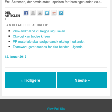
Erik Sørensen, der havde stået i spidsen for foreningen siden 2000.
DEL
ARTIKLEN
:
LÆS RELATEREDE ARTIKLER:
Øko-landmænd vil lægge sig i selen
Økologi kan trodse krisen
PR-materiale skal sælge dansk økologi i udlandet
Teamwork giver succes for øko-bønder i Uganda
12. januar 2013
« Tidligere
Næste »
View Full Site