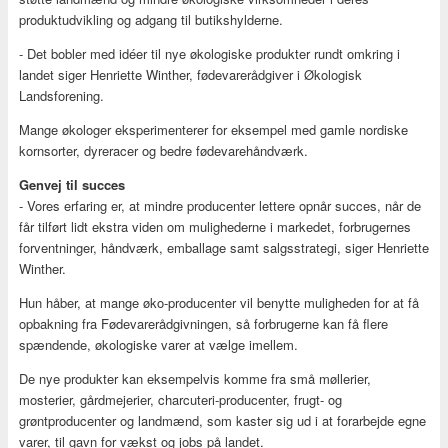
produktudvikling og adgang til butikshylderne.
- Det bobler med idéer til nye økologiske produkter rundt omkring i
landet siger Henriette Winther, fødevarerådgiver i Økologisk
Landsforening.
Mange økologer eksperimenterer for eksempel med gamle nordiske
kornsorter, dyreracer og bedre fødevarehåndværk.
Genvej til succes
- Vores erfaring er, at mindre producenter lettere opnår succes, når de
får tilført lidt ekstra viden om mulighederne i markedet, forbrugernes
forventninger, håndværk, emballage samt salgsstrategi, siger Henriette
Winther.
Hun håber, at mange øko-producenter vil benytte muligheden for at få
opbakning fra Fødevarerådgivningen, så forbrugerne kan få flere
spændende, økologiske varer at vælge imellem.
De nye produkter kan eksempelvis komme fra små møllerier,
mosterier, gårdmejerier, charcuteri-producenter, frugt- og
grøntproducenter og landmænd, som kaster sig ud i at forarbejde egne
varer, til gavn for vækst og jobs på landet.