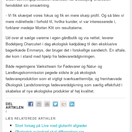
femdoblet sin omsætning.
- Vi fik skærpet vores fokus og fik en mere skarp profil. Og så blev vi
mere målrettede i forhold til, hvilke kunder, vi var interesserede i,
forklarer medejer Morten Klit om resultaterne.
Ud over at sælge varerne i egen gårdbutik og via nettet, leverer
Bodebjerg Charcuteri i dag økologisk kødpålæg til den eksklusive
bagerikæde Emmerys, der bruger det i forskellige sandwich. En aftale,
der kom i stand med hjælp fra fødevarerådgivningen.
Både regeringens Vækstteam for Fødevarer og Natur- og
Landbrugskommission pegede sidste år på økologisk
fødevareproduktion som et vigtigt iværksættermiljø, og fremhævede
Økologisk Landsforenings fødevarerådgivning som særlig effektfuld i
skabelse af nye økologiske produkter af høj kvalitet.
DEL
ARTIKLEN
:
LÆS RELATEREDE ARTIKLER:
Stort forsøg på Livø med glutenfri afgrøder
Økologisk svinekød skal differentiere sig