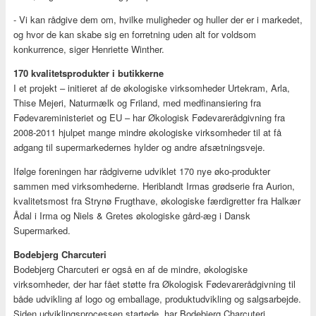
- Vi kan rådgive dem om, hvilke muligheder og huller der er i markedet,
og hvor de kan skabe sig en forretning uden alt for voldsom
konkurrence, siger Henriette Winther.
170 kvalitetsprodukter i butikkerne
I et projekt – initieret af de økologiske virksomheder Urtekram, Arla,
Thise Mejeri, Naturmælk og Friland, med medfinansiering fra
Fødevareministeriet og EU – har Økologisk Fødevarerådgivning fra
2008-2011 hjulpet mange mindre økologiske virksomheder til at få
adgang til supermarkedernes hylder og andre afsætningsveje.
Ifølge foreningen har rådgiverne udviklet 170 nye øko-produkter
sammen med virksomhederne. Heriblandt Irmas grødserie fra Aurion,
kvalitetsmost fra Strynø Frugthave, økologiske færdigretter fra Halkær
Ådal i Irma og Niels & Gretes økologiske gård-æg i Dansk
Supermarked.
Bodebjerg Charcuteri
Bodebjerg Charcuteri er også en af de mindre, økologiske
virksomheder, der har fået støtte fra Økologisk Fødevarerådgivning til
både udvikling af logo og emballage, produktudvikling og salgsarbejde.
Siden udviklingsprocessen startede, har Bodebjerg Charcuteri