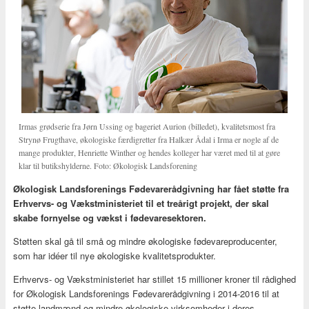
Irmas grødserie fra Jørn Ussing og bageriet Aurion (billedet), kvalitetsmost fra
Strynø Frugthave, økologiske færdigretter fra Halkær Ådal i Irma er nogle af de
mange produkter, Henriette Winther og hendes kolleger har været med til at gøre
klar til butikshylderne. Foto: Økologisk Landsforening
Økologisk Landsforenings Fødevarerådgivning har fået støtte fra
Erhvervs- og Vækstministeriet til et treårigt projekt, der skal
skabe fornyelse og vækst i fødevaresektoren.
Støtten skal gå til små og mindre økologiske fødevareproducenter,
som har idéer til nye økologiske kvalitetsprodukter.
Erhvervs- og Vækstministeriet har stillet 15 millioner kroner til rådighed
for Økologisk Landsforenings Fødevarerådgivning i 2014-2016 til at
støtte landmænd og mindre økologiske virksomheder i deres